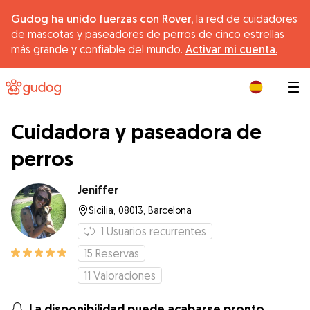
Gudog ha unido fuerzas con Rover,
la red de cuidadores
de mascotas y paseadores de perros de cinco estrellas
más grande y confiable del mundo.
Activar mi cuenta.
|
Cuidadora y paseadora de
perros
Jeniffer
Sicilia, 08013, Barcelona
1
Usuarios recurrentes
15
Reservas
11
Valoraciones
La disponibilidad puede acabarse pronto.