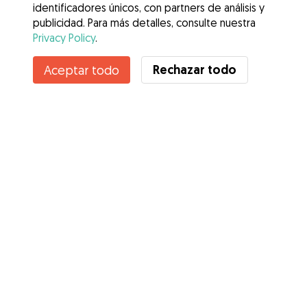
identificadores únicos, con partners de análisis y
publicidad. Para más detalles, consulte nuestra
Privacy Policy
.
Contacta con Inma
Rechazar todo
Aceptar todo
¿Conoces los Beneficios de Gudog? Ver más
Servicios
Cómo funciona
Sobre Gudog
Opiniones
Cobertura Veterinaria
Consejos para dueños de perros
Consejos para cuidadores