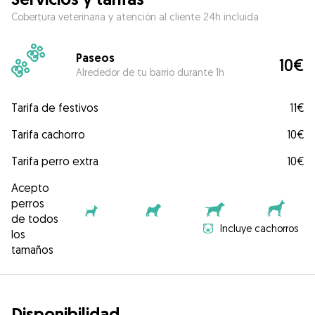
Cobertura veterinaria y atención al cliente 24h incluida
Paseos
10€
Alrededor de tu barrio durante 1h
Tarifa de festivos
11€
Tarifa cachorro
10€
Tarifa perro extra
10€
Acepto
perros
de todos
Incluye cachorros
los
tamaños
Disponibilidad