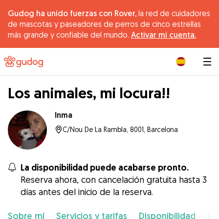
Gudog ha unido fuerzas con Rover,
la red de cuidadores
de mascotas y paseadores de perros de cinco estrellas
más grande y confiable del mundo.
Activar mi cuenta.
|
Los animales, mi locura!!
Inma
C/Nou De La Rambla, 8001, Barcelona
La disponibilidad puede acabarse pronto.
Reserva ahora, con cancelación gratuita hasta 3
días antes del inicio de la reserva.
Sobre mí
Servicios y tarifas
Disponibilidad
Ub