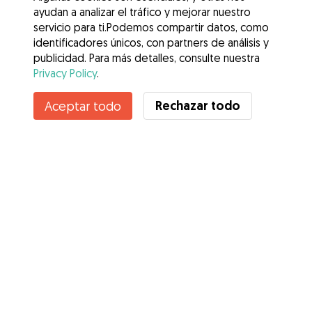
ayudan a analizar el tráfico y mejorar nuestro
servicio para ti.Podemos compartir datos, como
identificadores únicos, con partners de análisis y
publicidad. Para más detalles, consulte nuestra
Privacy Policy
.
Contacta con Cristina
Rechazar todo
Aceptar todo
¿Conoces los Beneficios de Gudog? Ver más
Servicios
Cómo funciona
Sobre Gudog
Opiniones
Cobertura Veterinaria
Consejos para dueños de perros