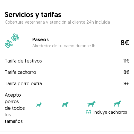
Servicios y tarifas
Cobertura veterinaria y atención al cliente 24h incluida
Paseos
8€
Alrededor de tu barrio durante 1h
Tarifa de festivos
11€
Tarifa cachorro
8€
Tarifa perro extra
8€
Acepto
perros
de todos
Incluye cachorros
los
tamaños