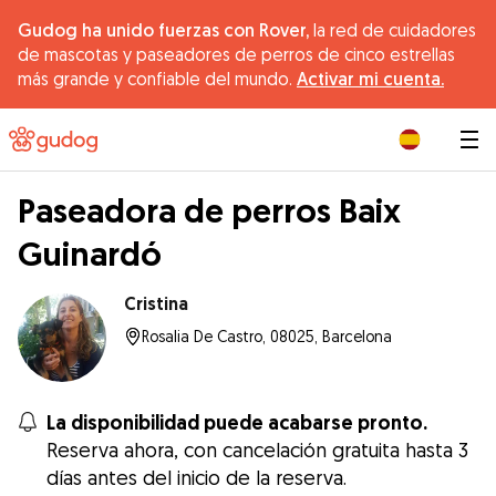
Gudog ha unido fuerzas con Rover,
la red de cuidadores
de mascotas y paseadores de perros de cinco estrellas
más grande y confiable del mundo.
Activar mi cuenta.
|
Paseadora de perros Baix
Guinardó
Cristina
Rosalia De Castro, 08025, Barcelona
La disponibilidad puede acabarse pronto.
Reserva ahora, con cancelación gratuita hasta 3
días antes del inicio de la reserva.