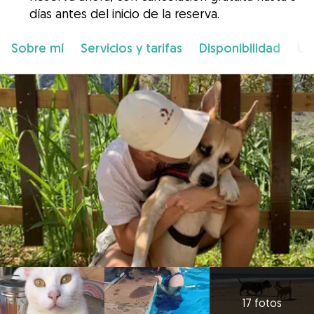
días antes del inicio de la reserva.
Sobre mí
Servicios y tarifas
Disponibilidad
Ub
17 fotos