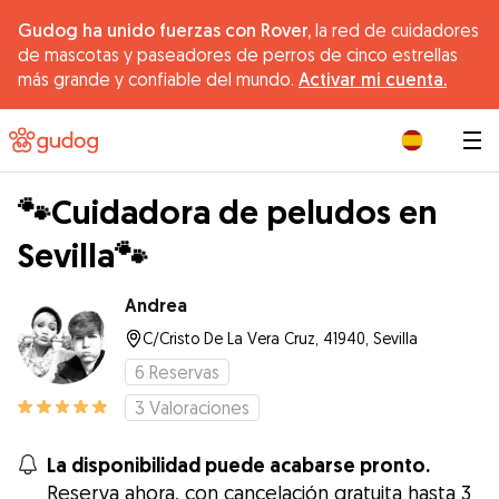
Gudog ha unido fuerzas con Rover,
la red de cuidadores
de mascotas y paseadores de perros de cinco estrellas
más grande y confiable del mundo.
Activar mi cuenta.
|
🐾Cuidadora de peludos en
Sevilla🐾
Andrea
C/Cristo De La Vera Cruz, 41940, Sevilla
6
Reservas
3
Valoraciones
La disponibilidad puede acabarse pronto.
Reserva ahora, con cancelación gratuita hasta 3