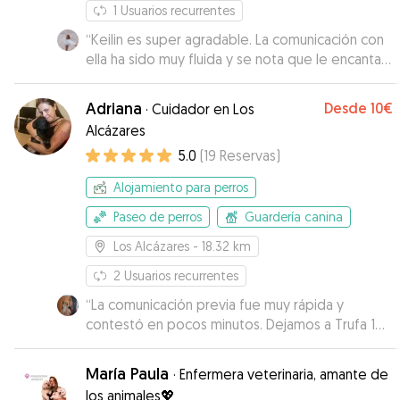
1
Usuarios recurrentes
“
Keilin es super agradable. La comunicación con
ella ha sido muy fluida y se nota que le encanta
lo que hace. Fichaje seguro para cuando
vayamos a Murcia 💖
”
Adriana
Desde
10€
·
Cuidador en Los
Alcázares
5.0
(
19
Reservas
)
Alojamiento para perros
Paseo de perros
Guardería canina
Los Alcázares
- 18.32 km
2
Usuarios recurrentes
“
La comunicación previa fue muy rápida y
contestó en pocos minutos. Dejamos a Trufa 1
dia y la verdad que no pudo estar mejor cuidada
con Adriana y su familia. Le dio un paseito y
María Paula
·
Enfermera veterinaria, amante de
también chuches. Repetiría.
”
los animales💖