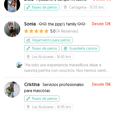
Paseo de perros
Cartagena
- 15.55 km
Sonia
Desde
12€
·
🐶🐶 the ppp's family 🐶🐶
5.0
(
4
Reservas
)
Alojamiento para perros
Paseo de perros
Guardería canina
Los Alcázares
- 16.65 km
“
Ha sido una experiencia maravillosa dejar a
nuestra perrita con vosotros. Nos hemos sentido
muy tranquilos en todo momento sabiendo lo
bien atendida y acompañada que estaba Noa
Cristina
Desde
15€
·
Servicios profesionales
con Sonia e Iván así como con sus pequeños
para mascotas.
Xenna y Jairo🥰 Nos han mandado un montón de
fotos y vídeos que nos han hecho ver con el
Paseo de perros
cariño que tratan a los perros. Sin duda
Los Alcázares
- 16.95 km
volveremos a contar con ellos, Noa está