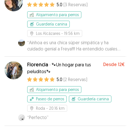
5.0
(
3
Reservas
)
Alojamiento para perros
Guardería canina
Los Alcázares
- 19.56 km
“
Ainhoa es una chica súper simpática y ha
cuidado genial a Freya!!!! Ha entendido cuales
son sus necesidades y constantemente nos ha
pasado fotos y vídeos 😊 repetiremos sin
Florencia
Desde
12€
·
🐾Un hogar para tus
duda!!! Mil gracias por todo🥰
”
peluditos🐾
5.0
(
2
Reservas
)
Alojamiento para perros
Paseo de perros
Guardería canina
Roda
- 20.16 km
“
Perfecto
”