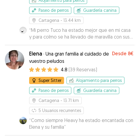
Alojamiento para perros
Paseo de perros
Guardería canina
Cartagena
- 13.44 km
“
Mi perro Tuco ha estado mejor que en mi casa
y para colmo se ha llevado de maravilla con sus
perritas, la pena es que no haya más estrellas
para valorar porque se las ponía a Zaira. La
Elena
Desde
8€
·
Una gran familia al cuidado de
recomiendo totalmente y seguro que repito.
”
vuestro peludos
4.8
(
39
Reservas
)
Super Sitter
Alojamiento para perros
Paseo de perros
Guardería canina
Cartagena
- 13.71 km
5
Usuarios recurrentes
“
Como siempre Heavy ha estado encantada con
Elena y su familia
”