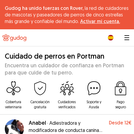
Gudog ha unido fuerzas con Rover,
la red de cuidadores
de mascotas y paseadores de perros de cinco estrellas
más grande y confiable del mundo.
Activar mi cuenta.
|
Cuidado de perros en Portman
Encuentra un cuidador de confianza en Portman
para que cuide de tu perro.
Cobertura
Cancelación
Cuidadores
Soporte y
Pago
veterinaria
gratuita
verificados
Ayuda
seguro
Anabel
Desde
12€
·
Adiestradora y
modificadora de conducta canina