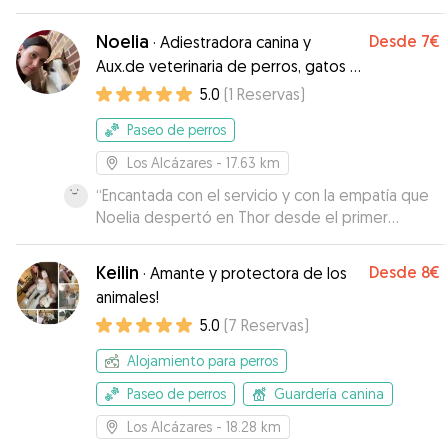
deseando volver a jugar con sus nuevos
amigos.
”
Noelia
Desde
7€
·
Adiestradora canina y
Aux.de veterinaria de perros, gatos y
exóticos
5.0
(
1
Reservas
)
Paseo de perros
Los Alcázares
- 17.63 km
“
Encantada con el servicio y con la empatía que
Noelia despertó en Thor desde el primer
momento.
”
Keilin
Desde
8€
·
Amante y protectora de los
animales!
5.0
(
7
Reservas
)
Alojamiento para perros
Paseo de perros
Guardería canina
Los Alcázares
- 18.28 km