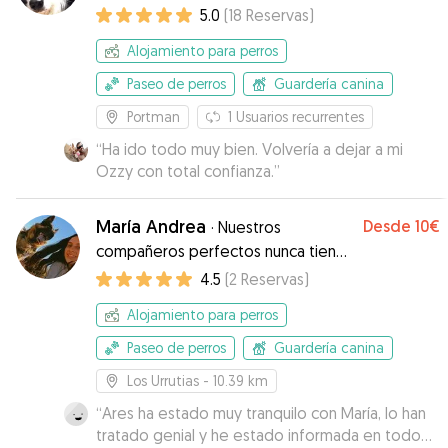
profesional
5.0
(
18
Reservas
)
Alojamiento para perros
Paseo de perros
Guardería canina
Portman
1
Usuarios recurrentes
“
Ha ido todo muy bien. Volvería a dejar a mi
Ozzy con total confianza.
”
María Andrea
Desde
10€
·
Nuestros
compañeros perfectos nunca tienen
menos de cuatro patas 🐾
4.5
(
2
Reservas
)
Alojamiento para perros
Paseo de perros
Guardería canina
Los Urrutias
- 10.39 km
“
Ares ha estado muy tranquilo con María, lo han
tratado genial y he estado informada en todo