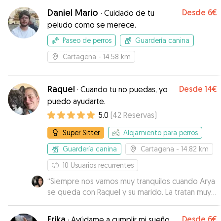
Daniel Mario
Desde
6€
·
Cuidado de tu
peludo como se merece.
Paseo de perros
Guardería canina
Cartagena
- 14.58 km
Raquel
Desde
14€
·
Cuando tu no puedas, yo
puedo ayudarte.
5.0
(
42
Reservas
)
Super Sitter
Alojamiento para perros
Guardería canina
Cartagena
- 14.82 km
10
Usuarios recurrentes
“
Siempre nos vamos muy tranquilos cuando Arya
se queda con Raquel y su marido. La tratan muy
bien, la miman un montón y por eso ella se
queda muy feliz y a gusto con ellos.
”
Erika
Desde
6€
·
Ayúdame a cumplir mi sueño