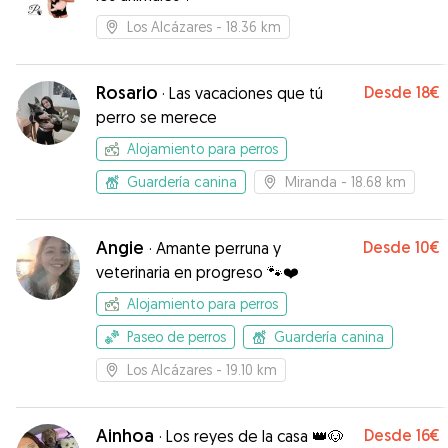
Los Alcázares
- 18.36 km
Rosario
Desde
18€
·
Las vacaciones que tú
perro se merece
Alojamiento para perros
Guardería canina
Miranda
- 18.68 km
Angie
Desde
10€
·
Amante perruna y
veterinaria en progreso 🐾❤️
Alojamiento para perros
Paseo de perros
Guardería canina
Los Alcázares
- 19.10 km
Ainhoa
Desde
16€
·
Los reyes de la casa 👑🐶