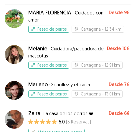
momento. Sin duda repetiría.
”
MARIA FLORENCIA
Desde
9€
·
Cuidados con
amor
Paseo de perros
Cartagena
- 12.34 km
Melanie
Desde
10€
·
Cuidadora/paseadora de
mascotas
Paseo de perros
Cartagena
- 12.91 km
Mariano
Desde
7€
·
Sencillez y eficacia
Paseo de perros
Cartagena
- 13.01 km
Zaira
Desde
6€
·
La casa de los perros ❤️
5.0
(
3
Reservas
)