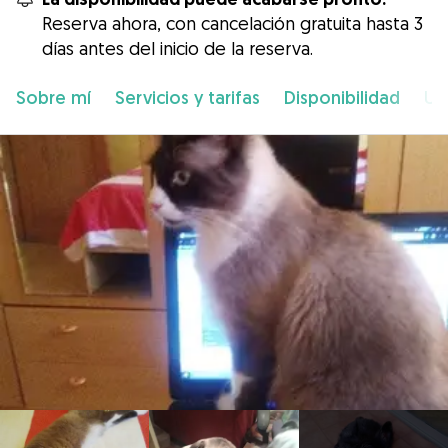
Reserva ahora, con cancelación gratuita hasta 3
días antes del inicio de la reserva.
Sobre mí
Servicios y tarifas
Disponibilidad
Ub