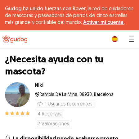
Gudog ha unido fuerzas con Rover,
la red de cuidadores
de mascotas y paseadores de perros de cinco estrellas
más grande y confiable del mundo.
Activar mi cuenta.
|
¿Necesita ayuda con tu
mascota?
Niki
Rambla De La Mina, 08930, Barcelona
1
Usuarios recurrentes
4
Reservas
2
Valoraciones
La disponibilidad puede acabarse pronto.