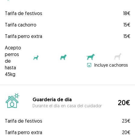
Tarifa de festivos
18€
Tarifa cachorro
15€
Tarifa perro extra
15€
Acepto
perros
de
Incluye cachorros
hasta
45kg
Guardería de día
20€
Durante el día en casa del cuidador
Tarifa de festivos
23€
Tarifa perro extra
20€