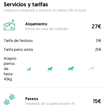
Servicios y tarifas
Cobertura veterinaria y atención al cliente 24h incluida
Alojamiento
27€
Noche en casa del cuidador
Tarifa de festivos
31€
Tarifa perro extra
25€
Acepto
perros
de
hasta
45kg
Paseos
15€
Alrededor de tu barrio durante 1h