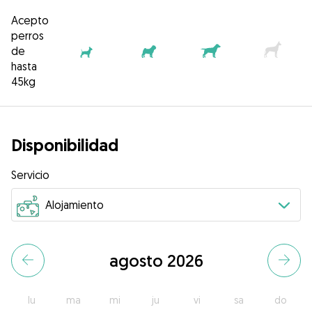
Acepto
perros
de
hasta
45kg
Disponibilidad
Servicio
agosto 2026
lu
ma
mi
ju
vi
sa
do