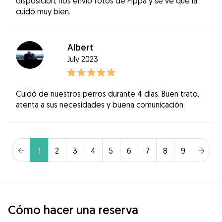
disposición, nos envió fotos de Pippa y se ve que la
cuidó muy bien.
Albert
July 2023
Cuidó de nuestros perros durante 4 días. Buen trato,
atenta a sus necesidades y buena comunicación.
1
2
3
4
5
6
7
8
9
Cómo hacer una reserva