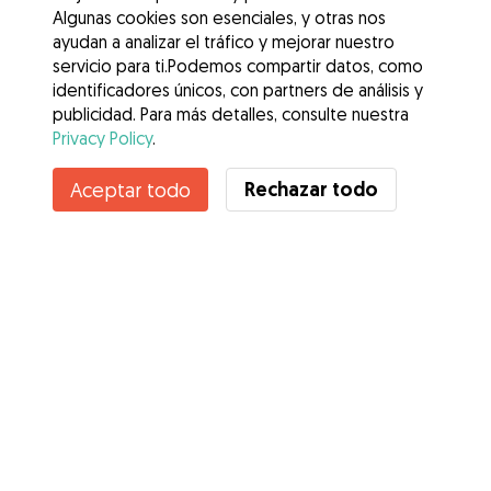
Algunas cookies son esenciales, y otras nos
ayudan a analizar el tráfico y mejorar nuestro
servicio para ti.Podemos compartir datos, como
identificadores únicos, con partners de análisis y
publicidad. Para más detalles, consulte nuestra
Privacy Policy
.
Contacta con Carolina
Rechazar todo
Aceptar todo
¿Conoces los Beneficios de Gudog? Ver más
Servicios
Cómo funciona
Sobre Gudog
Opiniones
Cobertura Veterinaria