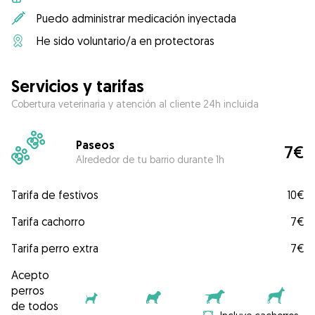
Puedo administrar medicación inyectada
He sido voluntario/a en protectoras
Servicios y tarifas
Cobertura veterinaria y atención al cliente 24h incluida
Paseos
7€
Alrededor de tu barrio durante 1h
Tarifa de festivos
10€
Tarifa cachorro
7€
Tarifa perro extra
7€
Acepto
perros
de todos