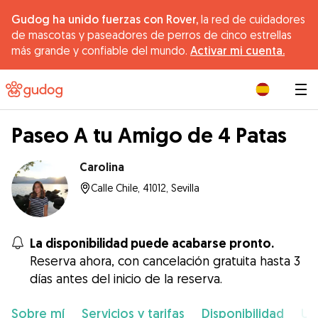
Gudog ha unido fuerzas con Rover,
la red de cuidadores
de mascotas y paseadores de perros de cinco estrellas
más grande y confiable del mundo.
Activar mi cuenta.
|
Paseo A tu Amigo de 4 Patas
Carolina
Calle Chile, 41012, Sevilla
La disponibilidad puede acabarse pronto.
Reserva ahora, con cancelación gratuita hasta 3
días antes del inicio de la reserva.
Sobre mí
Servicios y tarifas
Disponibilidad
Ub