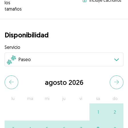
Incluye cachorros
los
tamaños
Disponibilidad
Servicio
agosto 2026
lu
ma
mi
ju
vi
sa
do
1
2