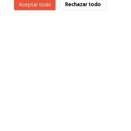
Rechazar todo
Aceptar todo
Ana no está disponible temporalmente
Servicios
Cómo funciona
Sobre Gudog
Opiniones
Cobertura Veterinaria
Consejos para dueños de perros
Consejos para cuidadores
Hazte cuidador
Blog