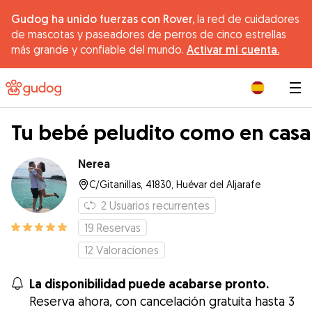
Gudog ha unido fuerzas con Rover,
la red de cuidadores
de mascotas y paseadores de perros de cinco estrellas
más grande y confiable del mundo.
Activar mi cuenta.
|
Tu bebé peludito como en casa
Nerea
C/Gitanillas, 41830, Huévar del Aljarafe
2
Usuarios recurrentes
19
Reservas
12
Valoraciones
La disponibilidad puede acabarse pronto.
Reserva ahora, con cancelación gratuita hasta 3