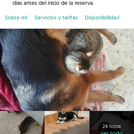
días antes del inicio de la reserva.
Sobre mí
Servicios y tarifas
Disponibilidad
Ub
24 fotos
ver todo