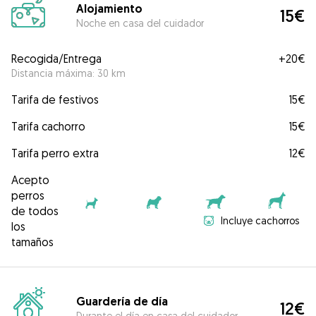
Alojamiento
15€
Noche en casa del cuidador
Recogida/Entrega
+
20€
Distancia máxima: 30 km
Tarifa de festivos
15€
Tarifa cachorro
15€
Tarifa perro extra
12€
Acepto
perros
de todos
Incluye cachorros
los
tamaños
Guardería de día
12€
Durante el día en casa del cuidador