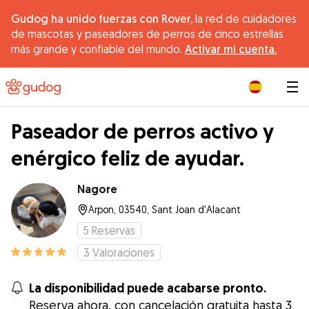
Gudog ha unido fuerzas con Rover,
la red de cuidadores
de mascotas y paseadores de perros de cinco estrellas
más grande y confiable del mundo.
Activar mi cuenta.
|
Paseador de perros activo y
enérgico feliz de ayudar.
Nagore
Arpon, 03540, Sant Joan d'Alacant
5
Reservas
3
Valoraciones
La disponibilidad puede acabarse pronto.
Reserva ahora, con cancelación gratuita hasta 3