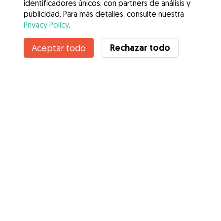
identificadores únicos, con partners de análisis y
publicidad. Para más detalles, consulte nuestra
Privacy Policy
.
No disponible
Rechazar todo
Aceptar todo
Nagore no está disponible temporalmente
Servicios
Cómo funciona
Sobre Gudog
Opiniones
Cobertura Veterinaria
Consejos para dueños de perros
Consejos para cuidadores