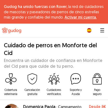
Gudog ha unido fuerzas con Rover,
la red de cuidadores
de mascotas y paseadores de perros de cinco estrellas
más grande y confiable del mundo.
Activar mi cuenta.
|
Cuidado de perros en Monforte del
Cid
Encuentra un cuidador de confianza en Monforte
del Cid para que cuide de tu perro.
Cobertura
Cancelación
Cuidadores
Soporte y
Pago
veterinaria
gratuita
verificados
Ayuda
seguro
Domenica Paola
Desde
8€
·
Campamento