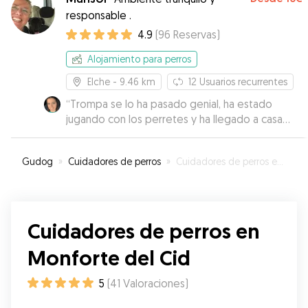
responsable .
4.9
(
96
Reservas
)
Alojamiento para perros
Elche
- 9.46 km
12
Usuarios recurrentes
“
Trompa se lo ha pasado genial, ha estado
jugando con los perretes y ha llegado a casa
super contenta.
”
Gudog
»
Cuidadores de perros
»
Cuidadores de perros en Monforte del Cid
Cuidadores de perros en
Monforte del Cid
5
(
41
Valoraciones
)