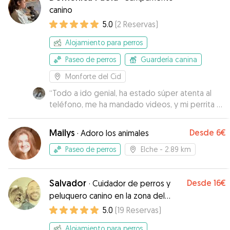
canino
5.0
(
2
Reservas
)
Alojamiento para perros
Paseo de perros
Guardería canina
Monforte del Cid
“
Todo a ido genial, ha estado súper atenta al
teléfono, me ha mandado videos, y mi perrita a
he estado encantada al aire libre, con muchos
mimos y en compañía de sus perritos que son
Mailys
Desde
6€
·
Adoro los animales
encantadores
”
Paseo de perros
Elche
- 2.89 km
Salvador
Desde
16€
·
Cuidador de perros y
peluquero canino en la zona del
Vinalopó
5.0
(
19
Reservas
)
Alojamiento para perros