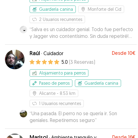
Guardería canina
Monforte del Cid
2
Usuarios recurrentes
“
Salva es un cuidador genial. Todo fue perfecto
y Jagger vino contentísimo. Sin duda repetiré!
Muy recomendado.
”
Raúl
Desde
10€
·
Cuidador
5.0
(
3
Reservas
)
Alojamiento para perros
Paseo de perros
Guardería canina
Alicante
- 8.53 km
1
Usuarios recurrentes
“
Una pasada. El perro no se quería ir. Son
geniales. Repetiremos seguro
”
Marisol
Desde
16€
·
Ambiente tranquilo y