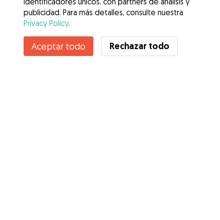
identificadores únicos, con partners de análisis y
publicidad. Para más detalles, consulte nuestra
Privacy Policy
.
Rechazar todo
Aceptar todo
Servicios
Cómo funciona
Sobre Gudog
Opiniones
Cobertura Veterinaria
Consejos para dueños de perros
Consejos para cuidadores