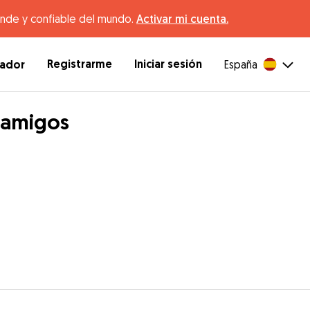
ande y confiable del mundo.
Activar mi cuenta.
Registrarme
Iniciar sesión
dador
España
 amigos