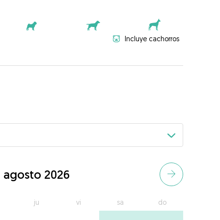
Incluye cachorros
agosto 2026
ju
vi
sa
do