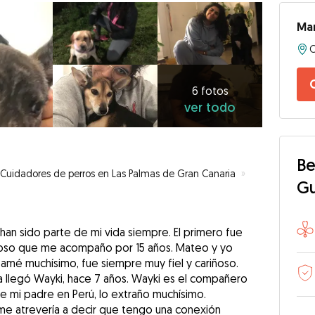
Mar
6
fotos
ver
6 fotos
ver todo
todo
Be
Cuidadores de perros en Las Palmas de Gran Canaria
»
Cuidados y pa
G
 han sido parte de mi vida siempre. El primero fue
oso que me acompaño por 15 años. Mateo y yo
 amé muchísimo, fue siempre muy fiel y cariñoso.
 llegó Wayki, hace 7 años. Wayki es el compañero
e mi padre en Perú, lo extraño muchísimo.
me atrevería a decir que tengo una conexión