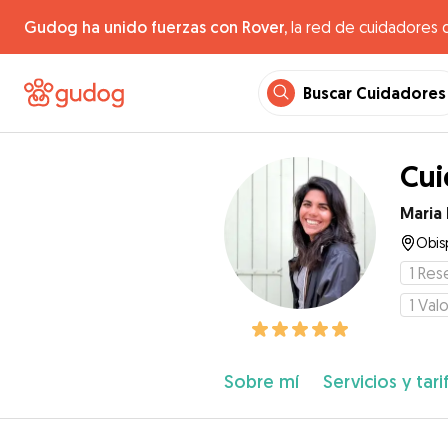
Gudog ha unido fuerzas con Rover,
la red de cuidadores 
Buscar Cuidadores
Cui
Maria 
Obis
1
Res
1
Valo
Sobre mí
Servicios y tari