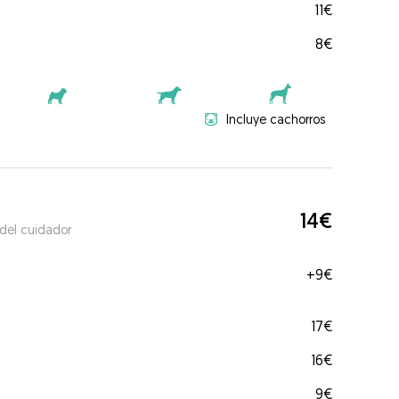
11€
8€
Incluye cachorros
14€
 del cuidador
+
9€
17€
16€
9€