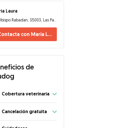
ia Laura
Obispo Rabadan, 35003, Las Palmas de Gran Canaria
Contacta con Maria Laura
neficios de
seos para tus mejores amigos
udog
Cobertura veterinaria
Cancelación gratuita