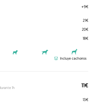
+
9€
21€
20€
18€
Incluye cachorros
11€
durante 1h
13€