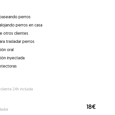
 paseando perros
alojando perros en casa
e otros clientes
ra trasladar perros
ión oral
ión inyectada
otectoras
 cliente 24h incluida
18€
dador