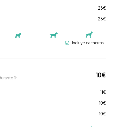
23€
23€
Incluye cachorros
10€
durante 1h
11€
10€
10€