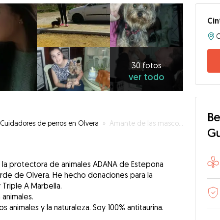
Cin
C
30
fotos
ver
30 fotos
ver todo
todo
Be
Cuidadores de perros en Olvera
»
Amante de las mascotas
G
 en la protectora de animales ADANA de Estepona
Verde de Olvera. He hecho donaciones para la
Triple A Marbella.
 animales.
s animales y la naturaleza. Soy 100% antitaurina.