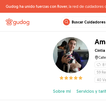
Gudog ha unido fuerzas con Rover,
la red de cuidadores 
Buscar Cuidadores
Ama
Cintia
Call
8
59
Re
40
Va
Sobre mí
Servicios y tari