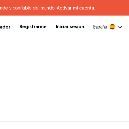
ande y confiable del mundo.
Activar mi cuenta.
Registrarme
Iniciar sesión
dador
España