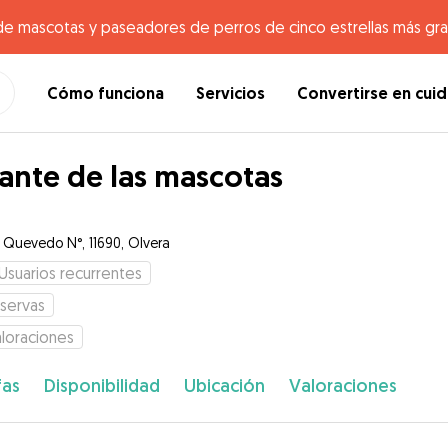
de mascotas y paseadores de perros de cinco estrellas más gr
Cómo funciona
Servicios
Convertirse en cui
nte de las mascotas
e Quevedo N°, 11690, Olvera
Usuarios recurrentes
servas
loraciones
fas
Disponibilidad
Ubicación
Valoraciones