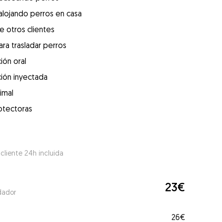
alojando perros en casa
e otros clientes
ra trasladar perros
ión oral
ión inyectada
imal
otectoras
 cliente 24h incluida
23€
dador
26€