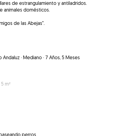
lares de estrangulamiento y antiladridos.
de animales domésticos.
migos de las Abejas".
o Andaluz
·
Mediano
·
7 Años, 5 Meses
 5 m²
 paseando perros