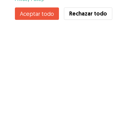
Contacta con José
Rechazar todo
Aceptar todo
¿Conoces los Beneficios de Gudog? Ver más
Servicios
Cómo funciona
Sobre Gudog
Opiniones
Cobertura Veterinaria
Consejos para dueños de perros
Consejos para cuidadores
Hazte cuidador