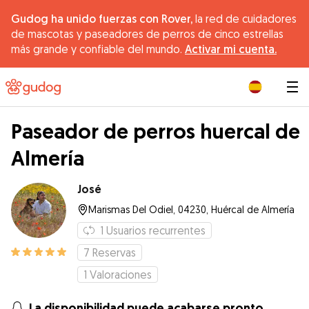
Gudog ha unido fuerzas con Rover,
la red de cuidadores
de mascotas y paseadores de perros de cinco estrellas
más grande y confiable del mundo.
Activar mi cuenta.
|
Paseador de perros huercal de
Almería
José
Marismas Del Odiel, 04230, Huércal de Almería
1
Usuarios recurrentes
7
Reservas
1
Valoraciones
La disponibilidad puede acabarse pronto.