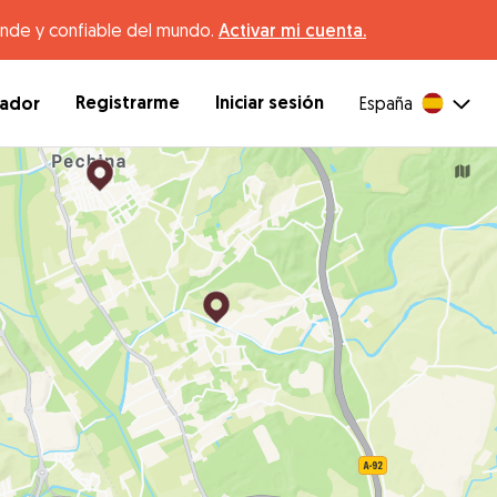
ande y confiable del mundo.
Activar mi cuenta.
Registrarme
Iniciar sesión
dador
España