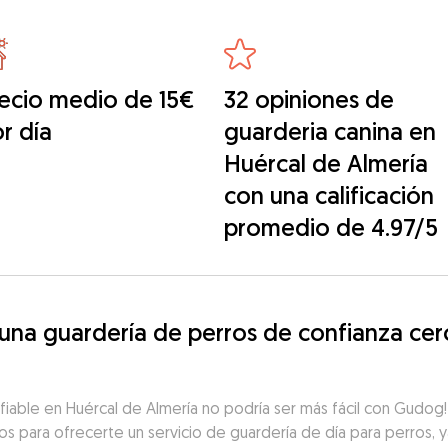
ecio medio de 15€
32 opiniones de
r día
guarderia canina en
Huércal de Almería
con una calificación
promedio de 4.97/5
a guardería de perros de confianza cerc
fiable en Huércal de Almería no podría ser más fácil con Gudog
tos para ofrecerte un servicio de guardería de día para perros, y