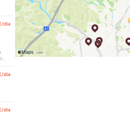
€
/día
u
€
/día
€
/día