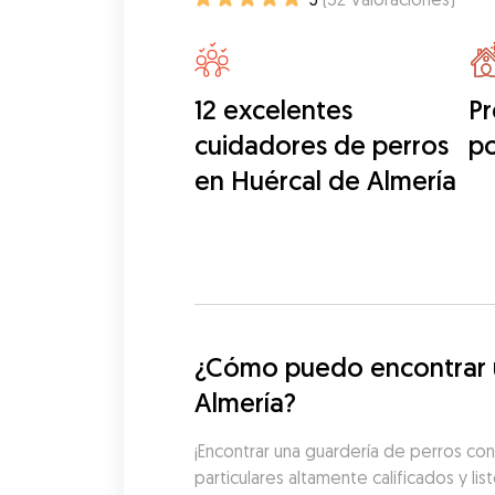
12 excelentes
Pr
cuidadores de perros
po
en Huércal de Almería
¿Cómo puedo encontrar un
Almería?
¡Encontrar una guardería de perros con
particulares altamente calificados y lis