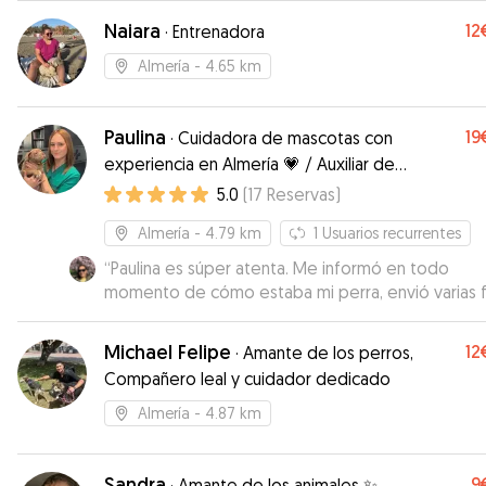
Naiara
12
·
Entrenadora
Almería
- 4.65 km
Paulina
19
·
Cuidadora de mascotas con
experiencia en Almería 💗 / Auxiliar de
Veterinaria 🩺🐾
5.0
(
17
Reservas
)
Almería
- 4.79 km
1
Usuarios recurrentes
“
Paulina es súper atenta. Me informó en todo
momento de cómo estaba mi perra, envió varias 
durante el día que estuvo con ella y respondió
rápidamente cada vez que me puse en contacto
Michael Felipe
12
·
Amante de los perros,
ella. Cuando la recogí, al despedirnos, mi perra se
Compañero leal y cuidador dedicado
volvía con ella para su casa 😄 Así que creo que no hay
mejor resumen que ese. Sin duda volvería a confia
Almería
- 4.87 km
ella 😊
”
Sandra
9
·
Amante de los animales ✨