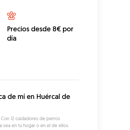
Precios desde 8€ por
día
a de mí en Huércal de 
! Con 12 cuidadores de perros 
a sea en tu hogar o en el de ellos. 