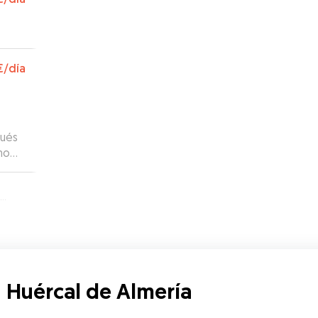
€
/día
pués
no
ión,
rrita
os y
 Huércal de Almería