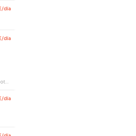
€
/día
€
/día
fotos
 con
€
/día
r en
€
/día