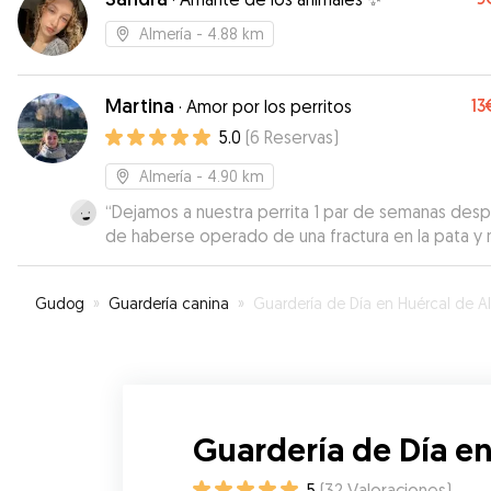
Almería
- 4.88 km
Martina
13
·
Amor por los perritos
5.0
(
6
Reservas
)
Almería
- 4.90 km
“
Dejamos a nuestra perrita 1 par de semanas des
de haberse operado de una fractura en la pata y 
nos podemos alegrar más. Le ha dado su medicac
la ha sacado según las necesidades de nuestra pe
Gudog
»
Guardería canina
»
Guardería de Día en Huércal de Almería
y le ha dado muchos mimos. Estamos muy content
repetiremos seguro!
”
Guardería de Día en
5
(
32
Valoraciones
)