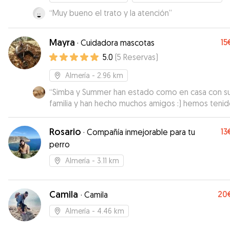
“
Muy bueno el trato y la atención
”
Mayra
15
·
Cuidadora mascotas
5.0
(
5
Reservas
)
Almería
- 2.96 km
“
Simba y Summer han estado como en casa con s
familia y han hecho muchos amigos :) hemos tenido
muchas fotos y vídeos! Gracias!
”
Rosario
13
·
Compañía inmejorable para tu
perro
Almería
- 3.11 km
Camila
20
·
Camila
Almería
- 4.46 km