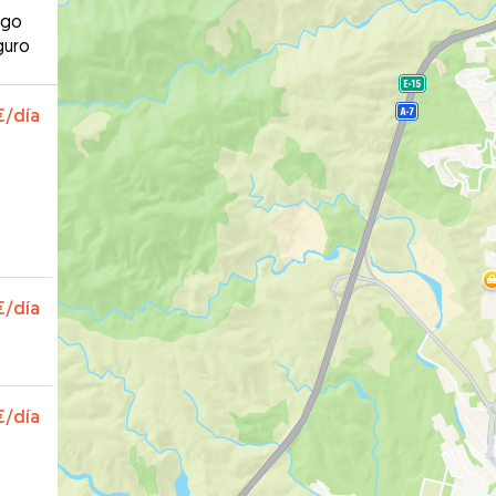
ago
guro
€
/día
€
/día
€
/día