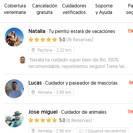
Cobertura
Cancelación
Cuidadores
Soporte
P
veterinaria
gratuita
verificados
y Ayuda
se
Natalia
15
·
Tu perrito estará de vacaciones
5.0
(
16
Reservas
)
Pechina
- 2.32 km
“
Natalia ha cuidado super bien de Río. 100%
recomendable, repetiremos seguro! Tiene las
instalaciones muy bien acondicionadas para las
mascotas
”
Lucas
8
·
Cuidador y paseador de mascotas
Almería
- 2.89 km
Jose miguel
15
·
Cuidador de animales
5.0
(
6
Reservas
)
Almería
- 2.96 km
1
Usuarios recurrentes