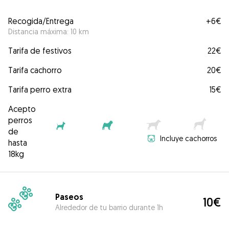
Recogida/Entrega
+
6€
Distancia máxima: 10 km
Tarifa de festivos
22€
Tarifa cachorro
20€
Tarifa perro extra
15€
Acepto
perros
de
Incluye cachorros
hasta
18kg
Paseos
10€
Alrededor de tu barrio durante 1h