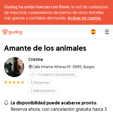
Gudog ha unido fuerzas con Rover,
la red de cuidadores
de mascotas y paseadores de perros de cinco estrellas
más grande y confiable del mundo.
Activar mi cuenta.
|
Amante de los animales
Cristina
Calle Infante Alfonso N°, 09193, Burgos
1
Usuarios recurrentes
3
Reservas
1
Valoraciones
La disponibilidad puede acabarse pronto.
Reserva ahora, con cancelación gratuita hasta 3