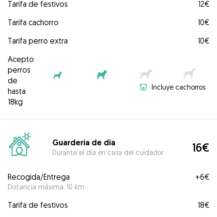
Tarifa de festivos
12€
Tarifa cachorro
10€
Tarifa perro extra
10€
Acepto
perros
de
Incluye cachorros
hasta
18kg
Guardería de día
16€
Durante el día en casa del cuidador
Recogida/Entrega
+
6€
Distancia máxima: 10 km
Tarifa de festivos
18€