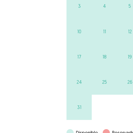
3
4
5
10
11
12
17
18
19
24
25
26
31
Disponible
Reservad