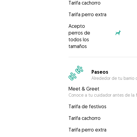
Tarifa cachorro
Tarifa perro extra
Acepto
perros de
todos los
tamaños
Paseos
Alrededor de tu barrio 
Meet & Greet
Conoce a tu cuidador antes de la f
Tarifa de festivos
Tarifa cachorro
Tarifa perro extra