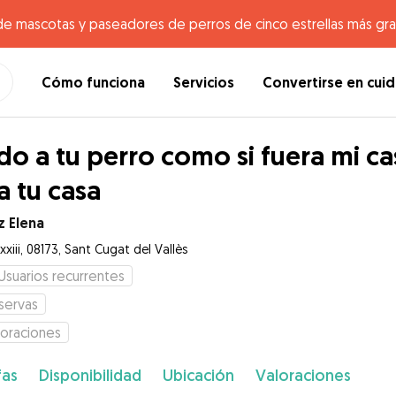
de mascotas y paseadores de perros de cinco estrellas más gr
Cómo funciona
Servicios
Convertirse en cui
do a tu perro como si fuera mi ca
a tu casa
z Elena
xxiii, 08173, Sant Cugat del Vallès
Usuarios recurrentes
servas
loraciones
fas
Disponibilidad
Ubicación
Valoraciones