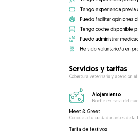
Tengo experiencia previa 
Puedo facilitar opiniones d
Tengo coche disponible pa
Puedo administrar medicac
He sido voluntario/a en pr
Servicios y tarifas
Cobertura veterinaria y atención al
Alojamiento
Noche en casa del cui
Meet & Greet
Conoce a tu cuidador antes de la f
Tarifa de festivos