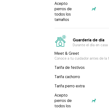
Acepto
perros de
todos los
tamaños
Guardería de día
Durante el día en casa
Meet & Greet
Conoce a tu cuidador antes de la f
Tarifa de festivos
Tarifa cachorro
Tarifa perro extra
Acepto
perros de
todos los