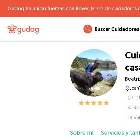
Gudog ha unido fuerzas con Rover,
la red de cuidadores 
Buscar Cuidadores
Cui
cas
Beatri
Joan'
2
41
Re
18
Va
Sobre mí
Servicios y tari