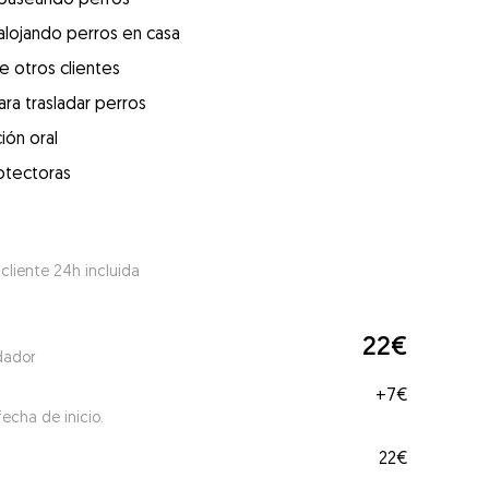
alojando perros en casa
e otros clientes
ra trasladar perros
ión oral
otectoras
 cliente 24h incluida
22€
dador
+
7€
echa de inicio.
22€