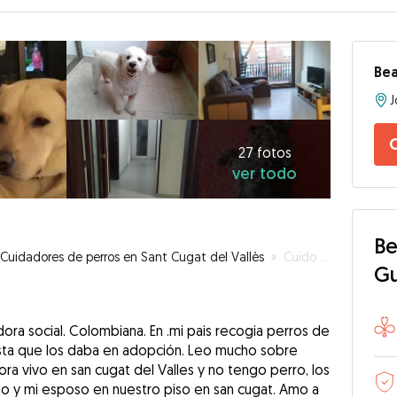
Bea
27
fotos
C
ver
27 fotos
ver todo
todo
Be
Cuidadores de perros en Sant Cugat del Vallès
»
Cuido a tu perro como si fuera mi casa tu casa Mi casa tu casa
G
dora social. Colombiana. En .mi pais recogia perros de
 hasta que los daba en adopción. Leo mucho sobre
ora vivo en san cugat del Valles y no tengo perro, los
go y mi esposo en nuestro piso en san cugat. Amo a