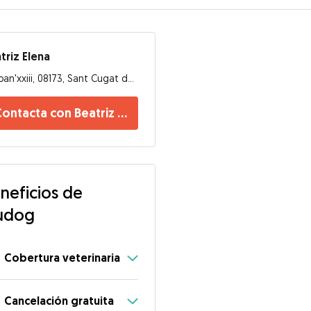
triz Elena
Joan'xxiii, 08173, Sant Cugat del Vallès
ontacta con Beatriz Elena
neficios de
udog
Cobertura veterinaria
Cancelación gratuita