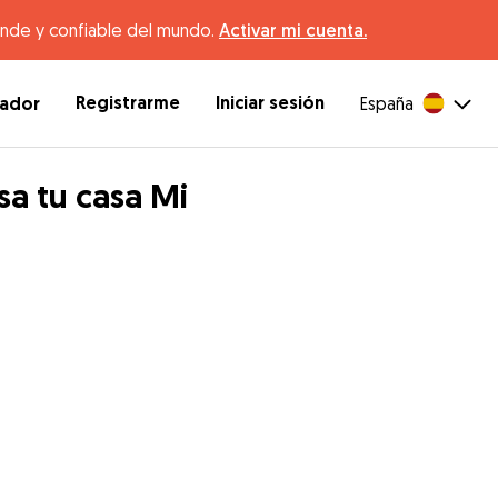
ande y confiable del mundo.
Activar mi cuenta.
Registrarme
Iniciar sesión
dador
España
sa tu casa Mi