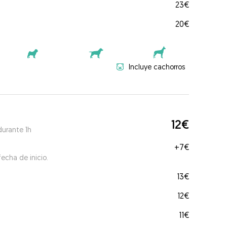
23€
20€
Incluye cachorros
12€
durante 1h
+
7€
echa de inicio.
13€
12€
11€