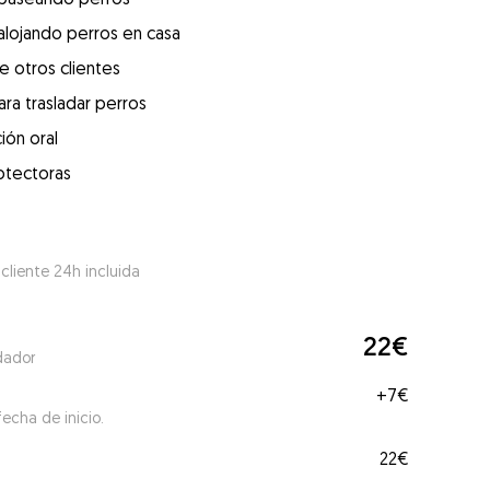
alojando perros en casa
e otros clientes
ra trasladar perros
ión oral
otectoras
 cliente 24h incluida
22€
dador
+
7€
echa de inicio.
22€