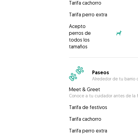
Tarifa cachorro
Tarifa perro extra
Acepto
perros de
todos los
tamaños
Paseos
Alrededor de tu barrio 
Meet & Greet
Conoce a tu cuidador antes de la f
Tarifa de festivos
Tarifa cachorro
Tarifa perro extra