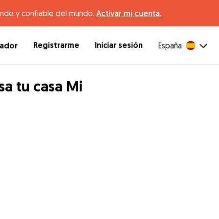
ande y confiable del mundo.
Activar mi cuenta.
Registrarme
Iniciar sesión
dador
España
sa tu casa Mi