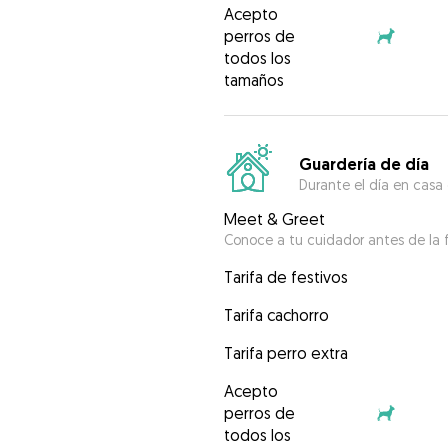
Acepto
perros de
todos los
tamaños
Guardería de día
Durante el día en casa
Meet & Greet
Conoce a tu cuidador antes de la f
Tarifa de festivos
Tarifa cachorro
Tarifa perro extra
Acepto
perros de
todos los