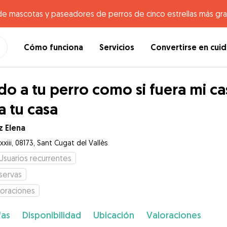
de mascotas y paseadores de perros de cinco estrellas más gr
Cómo funciona
Servicios
Convertirse en cui
do a tu perro como si fuera mi ca
a tu casa
z Elena
xxiii, 08173, Sant Cugat del Vallès
Usuarios recurrentes
servas
loraciones
fas
Disponibilidad
Ubicación
Valoraciones