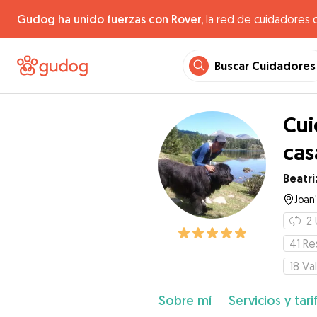
Gudog ha unido fuerzas con Rover,
la red de cuidadores 
Buscar Cuidadores
Cui
cas
Beatri
Joan'
2
41
Re
18
Va
Sobre mí
Servicios y tari