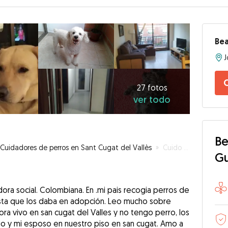
Bea
27
fotos
C
ver
27 fotos
ver todo
todo
Be
Cuidadores de perros en Sant Cugat del Vallès
»
Cuido a tu perro como si fuera mi casa tu casa Mi casa tu casa
G
dora social. Colombiana. En .mi pais recogia perros de
 hasta que los daba en adopción. Leo mucho sobre
ora vivo en san cugat del Valles y no tengo perro, los
go y mi esposo en nuestro piso en san cugat. Amo a