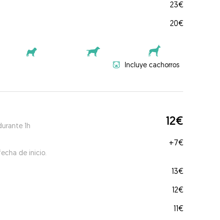
23€
20€
Incluye cachorros
12€
durante 1h
+
7€
echa de inicio.
13€
12€
11€