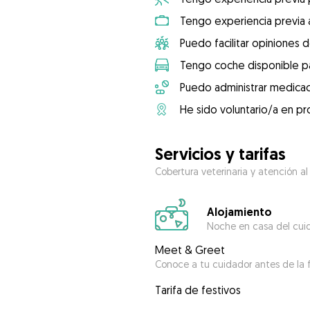
Tengo experiencia previa 
Puedo facilitar opiniones d
Tengo coche disponible pa
Puedo administrar medicac
He sido voluntario/a en pr
Servicios y tarifas
Cobertura veterinaria y atención al
Alojamiento
Noche en casa del cui
Meet & Greet
Conoce a tu cuidador antes de la f
Tarifa de festivos