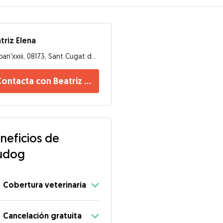
triz Elena
Joan'xxiii, 08173, Sant Cugat del Vallès
ontacta con Beatriz Elena
neficios de
udog
Cobertura veterinaria
Cancelación gratuita