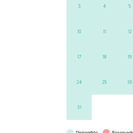
3
4
5
10
11
12
17
18
19
24
25
26
31
Disponible
Reservad