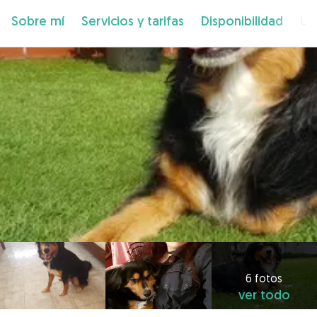
Sobre mí
Servicios y tarifas
Disponibilidad
Ub
6 fotos
ver todo