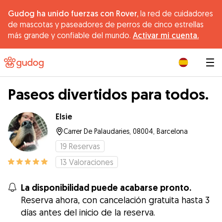
Gudog ha unido fuerzas con Rover,
la red de cuidadores
de mascotas y paseadores de perros de cinco estrellas
más grande y confiable del mundo.
Activar mi cuenta.
|
Paseos divertidos para todos.
Elsie
Carrer De Palaudaries, 08004, Barcelona
19
Reservas
13
Valoraciones
La disponibilidad puede acabarse pronto.
Reserva ahora, con cancelación gratuita hasta 3
días antes del inicio de la reserva.