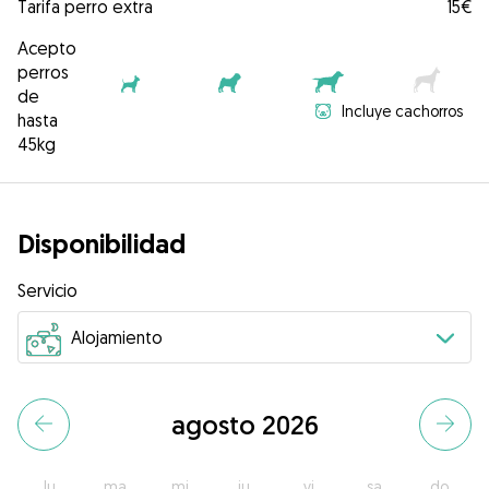
Tarifa perro extra
15€
Acepto
perros
de
Incluye cachorros
hasta
45kg
Disponibilidad
Servicio
agosto 2026
lu
ma
mi
ju
vi
sa
do