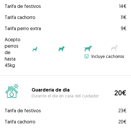
Tarifa de festivos
14€
Tarifa cachorro
11€
Tarifa perro extra
9€
Acepto
perros
de
Incluye cachorros
hasta
45kg
Guardería de día
20€
Durante el día en casa del cuidador
Tarifa de festivos
23€
Tarifa cachorro
20€