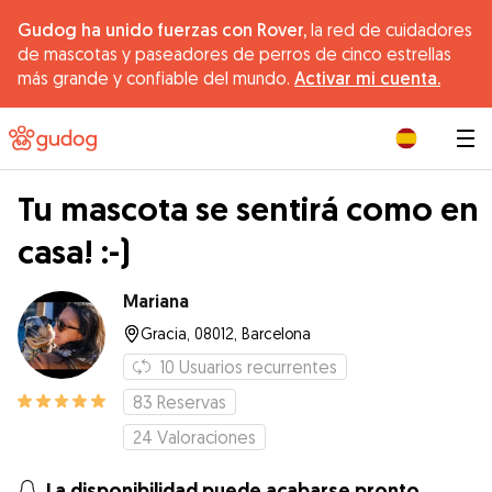
Gudog ha unido fuerzas con Rover,
la red de cuidadores
de mascotas y paseadores de perros de cinco estrellas
más grande y confiable del mundo.
Activar mi cuenta.
|
Tu mascota se sentirá como en
casa! :-)
Mariana
Gracia, 08012, Barcelona
10
Usuarios recurrentes
83
Reservas
24
Valoraciones
La disponibilidad puede acabarse pronto.