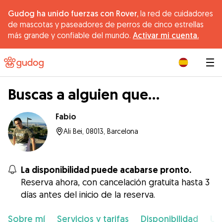
Gudog ha unido fuerzas con Rover,
la red de cuidadores
de mascotas y paseadores de perros de cinco estrellas
más grande y confiable del mundo.
Activar mi cuenta.
|
Buscas a alguien que...
Fabio
Ali Bei, 08013, Barcelona
La disponibilidad puede acabarse pronto.
Reserva ahora, con cancelación gratuita hasta 3
días antes del inicio de la reserva.
Sobre mí
Servicios y tarifas
Disponibilidad
Ub