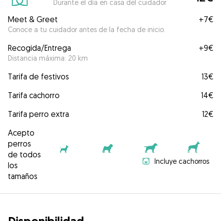
Durante el día en casa del cuidador
Meet & Greet
+
7€
Conoce a tu cuidador antes de la fecha de inicio.
Recogida/Entrega
+
9€
Distancia máxima: 20 km
Tarifa de festivos
13€
Tarifa cachorro
14€
Tarifa perro extra
12€
Acepto
perros
de todos
Incluye cachorros
los
tamaños