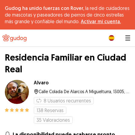
Gudog ha unido fuerzas con Rover,
la red de cuidadores
de mascotas y paseadores de perros de cinco estrellas
más grande y confiable del mundo.
Activar mi cuenta.
|
Residencia Familiar en Ciudad
Real
Alvaro
Calle Colada De Alarcos A Miguelturra, 13005, Ciudad Real
8
Usuarios recurrentes
138
Reservas
35
Valoraciones
La disponibilidad puede acabarse pronto.