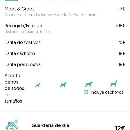
Meet & Greet
+
7€
Conoce a tu cuidador antes de la fecha de inicio.
Recogida/Entrega
+
18€
Distancia máxima: 60 km
Tarifa de festivos
20€
Tarifa cachorro
18€
Tarifa perro extra
18€
Acepto
perros
de todos
Incluye cachorros
los
tamaños
Guardería de día
12€