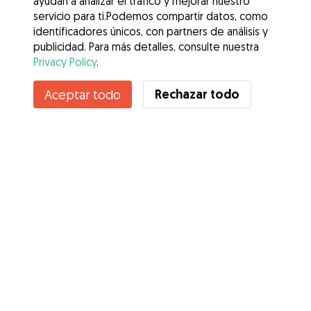
ayudan a analizar el tráfico y mejorar nuestro
servicio para ti.Podemos compartir datos, como
identificadores únicos, con partners de análisis y
publicidad. Para más detalles, consulte nuestra
Privacy Policy
.
Contacta con Alvaro
Rechazar todo
Aceptar todo
¿Conoces los Beneficios de Gudog? Ver más
Servicios
Cómo funciona
Sobre Gudog
Opiniones
Cobertura Veterinaria
Consejos para dueños de perros