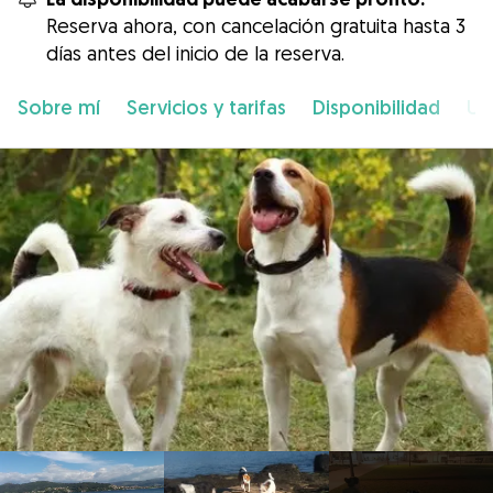
Reserva ahora, con cancelación gratuita hasta 3
días antes del inicio de la reserva.
Sobre mí
Servicios y tarifas
Disponibilidad
Ub