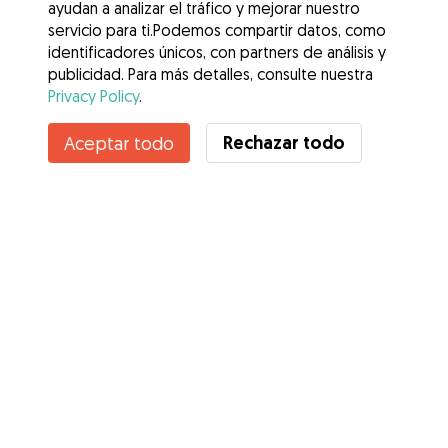
ayudan a analizar el tráfico y mejorar nuestro
servicio para ti.Podemos compartir datos, como
identificadores únicos, con partners de análisis y
publicidad. Para más detalles, consulte nuestra
Privacy Policy
.
Contacta con rocio
Rechazar todo
Aceptar todo
¿Conoces los Beneficios de Gudog? Ver más
Servicios
Cómo funciona
Sobre Gudog
Opiniones
Cobertura Veterinaria
Consejos para dueños de perros