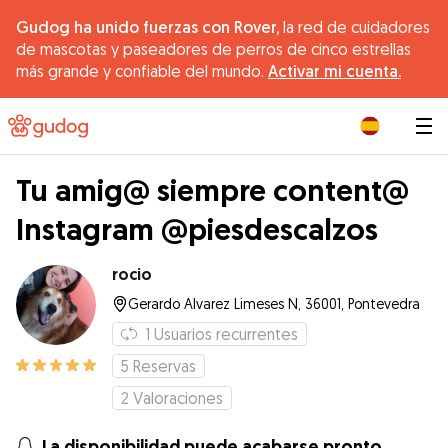
Gudog ha unido fuerzas con Rover,
la red de cuidadores
de mascotas y paseadores de perros de cinco estrellas
más grande y confiable del mundo.
Activar mi cuenta.
|
Tu amig@ siempre content@
Instagram @piesdescalzos
rocio
Gerardo Alvarez Limeses N, 36001, Pontevedra
1
Usuarios recurrentes
5
Reservas
2
Valoraciones
La disponibilidad puede acabarse pronto.