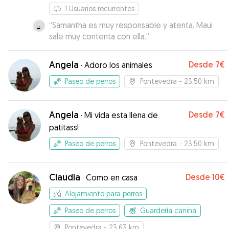
1
Usuarios recurrentes
“
Samantha es muy responsable y atenta. Maui
sale muy contenta con ella.
”
Angela
Desde
7€
·
Adoro los animales
Paseo de perros
Pontevedra
- 23.50 km
Angela
Desde
7€
·
Mi vida esta llena de
patitass!
Paseo de perros
Pontevedra
- 23.50 km
Claudia
Desde
10€
·
Como en casa
Alojamiento para perros
Paseo de perros
Guardería canina
Pontevedra
- 23.63 km