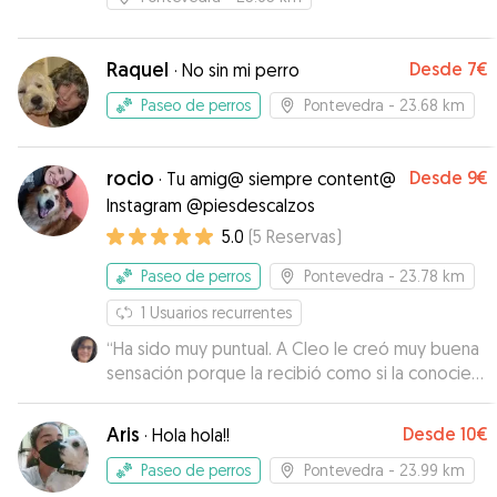
Raquel
Desde
7€
·
No sin mi perro
Paseo de perros
Pontevedra
- 23.68 km
rocio
Desde
9€
·
Tu amig@ siempre content@
Instagram @piesdescalzos
5.0
(
5
Reservas
)
Paseo de perros
Pontevedra
- 23.78 km
1
Usuarios recurrentes
“
Ha sido muy puntual. A Cleo le creó muy buena
sensación porque la recibió como si la conociera
de siempre y enseguida fue a buscar uno de los
tesoros que va escondiendo por la casa para
Aris
Desde
10€
·
Hola hola!!
enseñárselo. Jugó mucho con ella, se le subió
encima mientras estaba sentadas y se fue muy
Paseo de perros
Pontevedra
- 23.99 km
tranquila después a su paseo. Sin duda