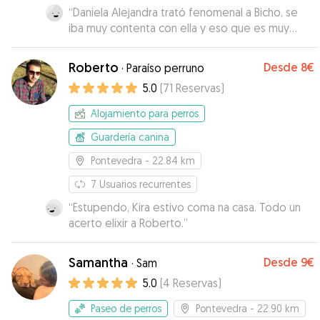
“
Daniela Alejandra trató fenomenal a Bicho, se
iba muy contenta con ella y eso que es muy
desconfiada.
”
Roberto
Desde
8€
·
Paraíso perruno
5.0
(
71
Reservas
)
Alojamiento para perros
Guardería canina
Pontevedra
- 22.84 km
7
Usuarios recurrentes
“
Estupendo, Kira estivo coma na casa. Todo un
acerto elixir a Roberto.
”
Samantha
Desde
9€
·
Sam
5.0
(
4
Reservas
)
Paseo de perros
Pontevedra
- 22.90 km