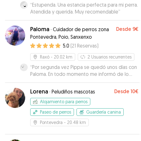
“
Estupenda. Una estancia perfecta para mi perra.
Atendida y querida. Muy recomendable
”
Paloma
Desde
9€
·
Cuidador de perros zona
Pontevedra, Poio, Sanxenxo
5.0
(
21
Reservas
)
Raxó
- 20.02 km
2
Usuarios recurrentes
“
Por segunda vez Pippa se quedó unos días con
Paloma. En todo momento me informó de lo
bien que se lo estaba pasando, no me extraña
que se acordara de ella, playa, campo,
Lorena
Desde
10€
·
Peludiños mascotas
terraceo... Sin duda volveré a contar con Paloma.
Muchas gracias Paloma y Marta.
”
Alojamiento para perros
Paseo de perros
Guardería canina
Pontevedra
- 20.48 km