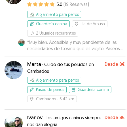
de Arousa
5.0
(
19
Reservas
)
Alojamiento para perros
Guardería canina
Illa de Arousa
2
Usuarios recurrentes
“
Muy bien. Accesible y muy pendiente de las
necesidades de Cosmo que es viejito. Paseos
cortos y mucho cariño. Muy contenta
”
Marta
Desde
8€
·
Cuido de tus peludos en
Cambados
Alojamiento para perros
Paseo de perros
Guardería canina
Cambados
- 6.42 km
Ivanov
Desde
8€
·
Los amigos caninos siempre
nos dan alegría