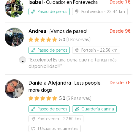
Isabel
Desde
7€
·
Cuidador en Pontevedra
Paseo de perros
Pontevedra
- 22.44 km
Andrea
Desde
9€
·
¡Vamos de paseo!
5.0
(
1
Reservas
)
Paseo de perros
Portosín
- 22.58 km
“
Excelente! Es una pena que no tenga más
disponibilidad!!!
”
Daniela Alejandra
Desde
7€
·
Less people,
more dogs
5.0
(
5
Reservas
)
Paseo de perros
Guardería canina
Pontevedra
- 22.60 km
1
Usuarios recurrentes