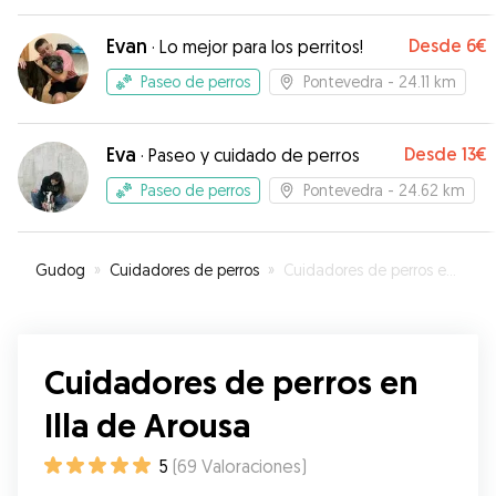
repetiremos la experiencia cuando sea
Evan
Desde
6€
necesario.
·
Lo mejor para los perritos!
”
Paseo de perros
Pontevedra
- 24.11 km
Eva
Desde
13€
·
Paseo y cuidado de perros
Paseo de perros
Pontevedra
- 24.62 km
Gudog
»
Cuidadores de perros
»
Cuidadores de perros en Illa de Arousa
Cuidadores de perros en
Illa de Arousa
5
(
69
Valoraciones
)