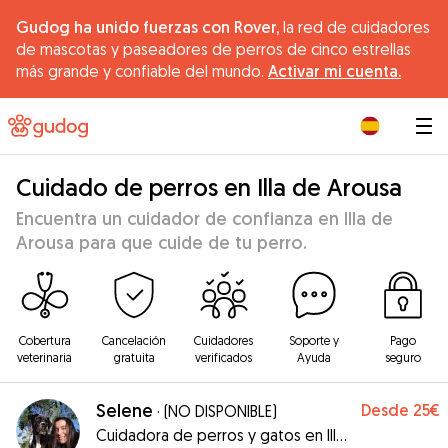
Gudog ha unido fuerzas con Rover,
la red de cuidadores
de mascotas y paseadores de perros de cinco estrellas
más grande y confiable del mundo.
Activar mi cuenta.
|
Cuidado de perros en Illa de Arousa
Encuentra un cuidador de confianza en Illa de
Arousa para que cuide de tu perro.
Cobertura
Cancelación
Cuidadores
Soporte y
Pago
veterinaria
gratuita
verificados
Ayuda
seguro
Selene
Desde
25€
·
(NO DISPONIBLE)
Cuidadora de perros y gatos en Illa