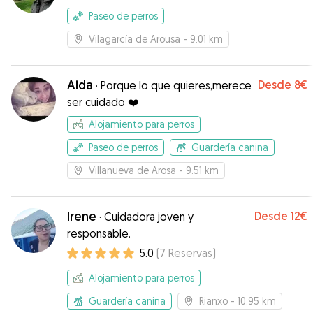
Paseo de perros
Vilagarcía de Arousa
- 9.01 km
Aida
Desde
8€
·
Porque lo que quieres,merece
ser cuidado ❤️
Alojamiento para perros
Paseo de perros
Guardería canina
Villanueva de Arosa
- 9.51 km
Irene
Desde
12€
·
Cuidadora joven y
responsable.
5.0
(
7
Reservas
)
Alojamiento para perros
Guardería canina
Rianxo
- 10.95 km