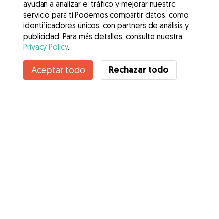
ayudan a analizar el tráfico y mejorar nuestro
servicio para ti.Podemos compartir datos, como
identificadores únicos, con partners de análisis y
publicidad. Para más detalles, consulte nuestra
Privacy Policy
.
Contacta con rocio
Rechazar todo
Aceptar todo
¿Conoces los Beneficios de Gudog? Ver más
Servicios
Cómo funciona
Sobre Gudog
Opiniones
Cobertura Veterinaria
Consejos para dueños de perros