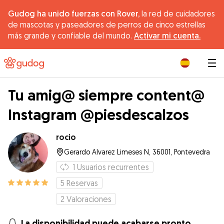
Gudog ha unido fuerzas con Rover,
la red de cuidadores
de mascotas y paseadores de perros de cinco estrellas
más grande y confiable del mundo.
Activar mi cuenta.
|
Tu amig@ siempre content@
Instagram @piesdescalzos
rocio
Gerardo Alvarez Limeses N, 36001, Pontevedra
1
Usuarios recurrentes
5
Reservas
2
Valoraciones
La disponibilidad puede acabarse pronto.