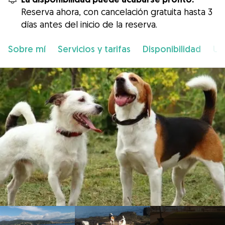
Reserva ahora, con cancelación gratuita hasta 3
días antes del inicio de la reserva.
Sobre mí
Servicios y tarifas
Disponibilidad
Ub