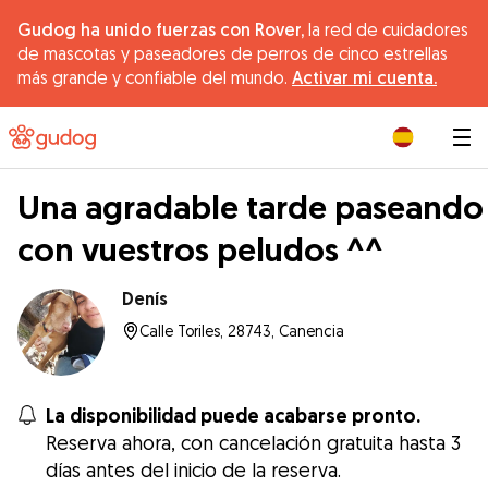
Gudog ha unido fuerzas con Rover,
la red de cuidadores
de mascotas y paseadores de perros de cinco estrellas
más grande y confiable del mundo.
Activar mi cuenta.
|
Una agradable tarde paseando
con vuestros peludos ^^
Denís
Calle Toriles, 28743, Canencia
La disponibilidad puede acabarse pronto.
Reserva ahora, con cancelación gratuita hasta 3
días antes del inicio de la reserva.