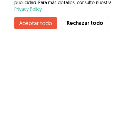
publicidad. Para más detalles, consulte nuestra
Privacy Policy
.
Contacta con Denís
Rechazar todo
Aceptar todo
¿Conoces los Beneficios de Gudog? Ver más
Servicios
Cómo funciona
Sobre Gudog
Opiniones
Cobertura Veterinaria
Consejos para dueños de perros
Consejos para cuidadores
Hazte cuidador