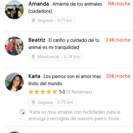
Amanda
15€
/noche
·
Amante de los animales
(cuidadora)
Segovia
- 31.71 km
Beatriz
24€
/noche
·
El cariño y cuidado de tu
animal es mi tranquilidad
Moralzarzal
- 31.74 km
Karla
20€
/noche
·
Los perros son el amor mas
lindo del mundo
5.0
(
3
Reservas
)
Segovia
- 31.75 km
“
Karla es muy amable con facilidades para la
entrega y recogida de nuestro perro. Envía
fotos y en ellas el perro estaba muy relajado
con la sensación de estar muy a gusto. Yo la