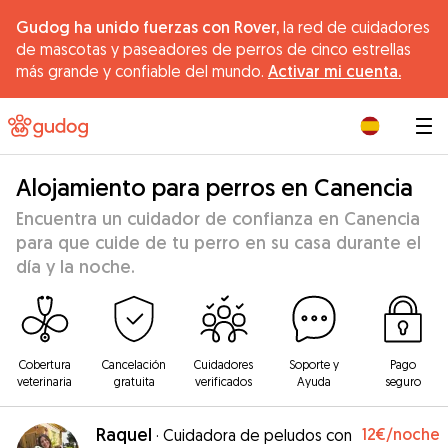
Gudog ha unido fuerzas con Rover,
la red de cuidadores
de mascotas y paseadores de perros de cinco estrellas
más grande y confiable del mundo.
Activar mi cuenta.
|
Alojamiento para perros en Canencia
Encuentra un cuidador de confianza en Canencia
para que cuide de tu perro en su casa durante el
día y la noche.
Cobertura
Cancelación
Cuidadores
Soporte y
Pago
veterinaria
gratuita
verificados
Ayuda
seguro
Raquel
12€
/noche
·
Cuidadora de peludos con