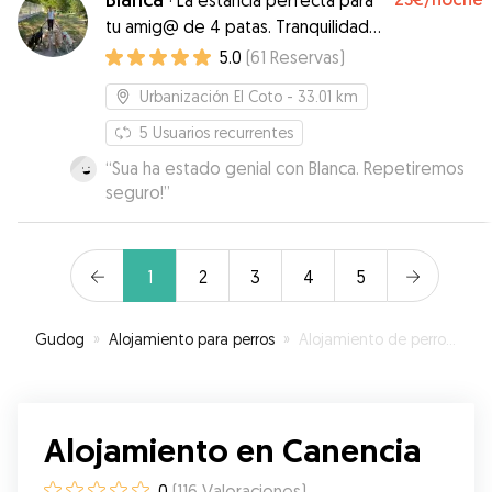
·
La estancia perfecta para
tu amig@ de 4 patas. Tranquilidad
para ti y para ellos
5.0
(
61
Reservas
)
Urbanización El Coto
- 33.01 km
5
Usuarios recurrentes
“
Sua ha estado genial con Blanca. Repetiremos
seguro!
”
1
2
3
4
5
Gudog
»
Alojamiento para perros
»
Alojamiento de perros en Canencia
Alojamiento en Canencia
0
(
116
Valoraciones
)