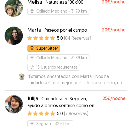
Melisa
20€
/noche
·
Naturaleza 100x100
tendré en cuenta si tengo que dejar a mi perro
en otra ocasión.
”
Collado Mediano
- 31.79 km
Marta
20€
/noche
·
Paseos por el campo
5.0
(
84
Reservas
)
Super Sitter
Collado Mediano
- 31.89 km
15
Usuarios recurrentes
“
Estamos encantados con Marta!!! Nos ha
cuidado a Coco mejor que si fuera su perro, nos
manda todos los días vídeos y fotos de lo que
hace Coco a diario y está pendiente en todo
Julija
25€
/noche
·
Cuidadora en Segovia,
momento de cualquier cosa relacionada con él y
ayudo a perros sentirse como en
su bienestar. Marta es una persona excepcional,
casa. Tambien hablo ingles y ruso.
5.0
(
7
Reservas
)
que está súper pendiente de todo y estamos
encantados con ella y toda su familia!!!!
”
Segovia
- 32.61 km