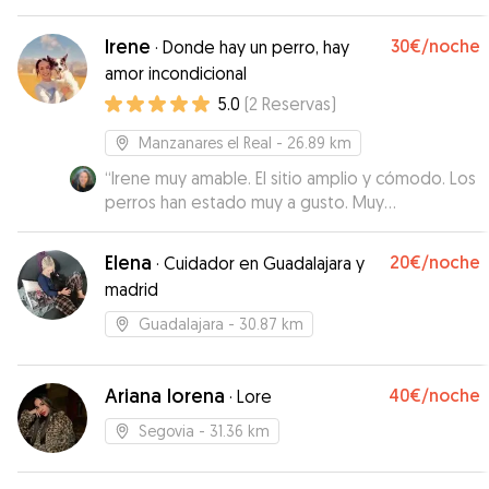
Irene
30€
/noche
·
Donde hay un perro, hay
amor incondicional
5.0
(
2
Reservas
)
Manzanares el Real
- 26.89 km
“
Irene muy amable. El sitio amplio y cómodo. Los
perros han estado muy a gusto. Muy
recomendable.
”
Elena
20€
/noche
·
Cuidador en Guadalajara y
madrid
Guadalajara
- 30.87 km
Ariana lorena
40€
/noche
·
Lore
Segovia
- 31.36 km