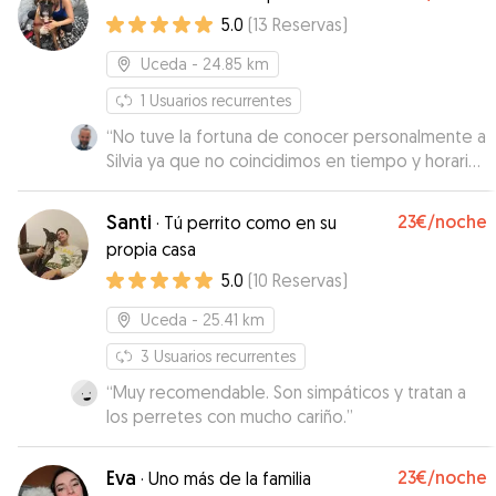
5.0
(
13
Reservas
)
Uceda
- 24.85 km
1
Usuarios recurrentes
“
No tuve la fortuna de conocer personalmente a
Silvia ya que no coincidimos en tiempo y horario,
pero su madre que fue quien nos recibió, fue
encantadora.. Muy atentas ambas en hacerme
Santi
23€
/noche
·
Tú perrito como en su
saber que la Ylla estaba bien en todo momento
propia casa
y muy agradecido por su excelente disposición
5.0
(
10
Reservas
)
a cuidármela con tan poco margen de tiempo.
Literalmente me salvaron "in extremis".
Uceda
- 25.41 km
¡GRACIAS!
”
3
Usuarios recurrentes
“
Muy recomendable. Son simpáticos y tratan a
los perretes con mucho cariño.
”
Eva
23€
/noche
·
Uno más de la familia