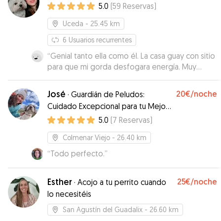
5.0
(
59
Reservas
)
Uceda
- 25.45 km
6
Usuarios recurrentes
“
Genial tanto ella como él. La casa guay con sitio
para que mi gorda desfogara energía. Muy
contentos.
”
José
20€
/noche
·
Guardián de Peludos:
Cuidado Excepcional para tu Mejor
Amigo
5.0
(
7
Reservas
)
Colmenar Viejo
- 26.40 km
“
Todo perfecto.
”
Esther
25€
/noche
·
Acojo a tu perrito cuando
lo necesitéis
San Agustín del Guadalix
- 26.60 km