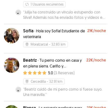
1
Usuarios recurrentes
“
Julija ha construido un vínculo estupendo con
Silva!! Además nos ha enviado fotos y videos en
los q se veía a nuestra perra estupenda,
generando mucha tranquilidad. Y le ha dado unas
Sofía
21€
/noche
·
Hola soy Sofía! Estudiante de
paseos enormes! Muchas gracias Julija!!
”
veterinaria
Moralzarzal
- 32.83 km
Beatriz
22€
/noche
·
Tu perro como en casa y
en plena sierra. Cariño y
responsabilidad.
5.0
(
3
Reservas
)
Cercedilla
- 32.91 km
“
Beatriz cuidó de mi perro como si fuese suyo.
Una maravilla.
”
Blanca
23€
/noche