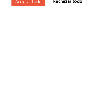
Rechazar todo
Aceptar todo
Servicios
Cómo funciona
Sobre Gudog
Opiniones
Cobertura Veterinaria
Consejos para dueños de perros
Consejos para cuidadores
Hazte cuidador
Blog