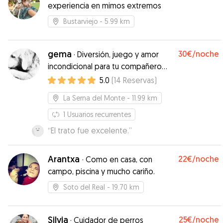
experiencia en mimos extremos
Bustarviejo
- 5.99 km
gema
30€
/noche
·
Diversión, juego y amor
incondicional para tu compañero
perruno
5.0
(
14
Reservas
)
La Serna del Monte
- 11.99 km
1
Usuarios recurrentes
“
El trato fue excelente.
”
Arantxa
22€
/noche
·
Como en casa, con
campo, piscina y mucho cariño.
Soto del Real
- 19.70 km
Silvia
25€
/noche
·
Cuidador de perros