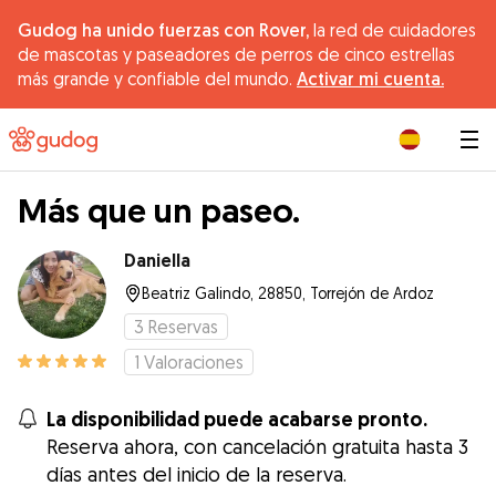
Gudog ha unido fuerzas con Rover,
la red de cuidadores
de mascotas y paseadores de perros de cinco estrellas
más grande y confiable del mundo.
Activar mi cuenta.
|
Más que un paseo.
Daniella
Beatriz Galindo, 28850, Torrejón de Ardoz
3
Reservas
1
Valoraciones
La disponibilidad puede acabarse pronto.
Reserva ahora, con cancelación gratuita hasta 3
días antes del inicio de la reserva.