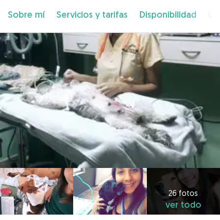
Sobre mí
Servicios y tarifas
Disponibilidad
Ub
26 fotos
ver todo