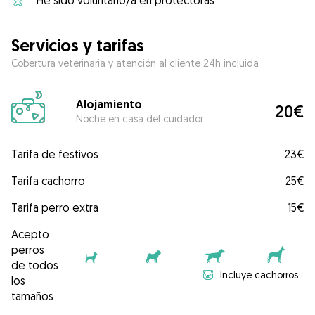
He sido voluntario/a en protectoras
Servicios y tarifas
Cobertura veterinaria y atención al cliente 24h incluida
Alojamiento
20€
Noche en casa del cuidador
Tarifa de festivos
23€
Tarifa cachorro
25€
Tarifa perro extra
15€
Acepto
perros
de todos
Incluye cachorros
los
tamaños