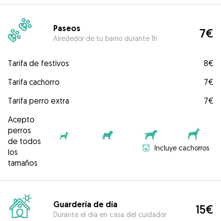
Paseos
7€
Alrededor de tu barrio durante 1h
Tarifa de festivos
8€
Tarifa cachorro
7€
Tarifa perro extra
7€
Acepto
perros
de todos
Incluye cachorros
los
tamaños
Guardería de día
15€
Durante el día en casa del cuidador