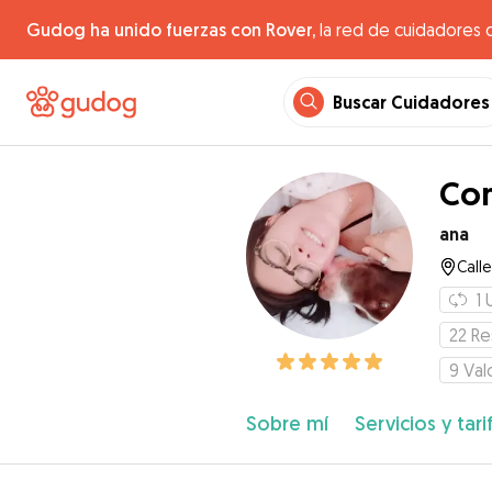
Gudog ha unido fuerzas con Rover,
la red de cuidadores 
Buscar Cuidadores
Com
ana
Call
1
22
Re
9
Val
Sobre mí
Servicios y tari