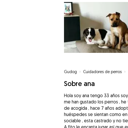
Gudog
»
Cuidadores de perros
»
Sobre ana
Hola soy ana tengo 33 años soy
me han gustado los perros , he
de acogida , hace 7 años adopt
huéspedes se sientan como en c
sociable , esta castrado y no t
A fito le encanta jugar así que 