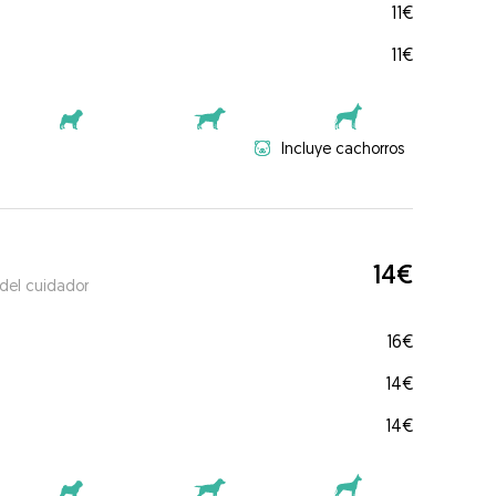
11€
11€
Incluye cachorros
14€
 del cuidador
16€
14€
14€