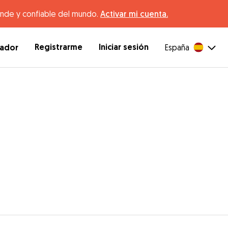
ande y confiable del mundo.
Activar mi cuenta.
Registrarme
Iniciar sesión
dador
España