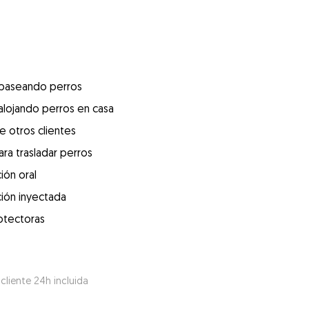
 paseando perros
alojando perros en casa
e otros clientes
ra trasladar perros
ión oral
ión inyectada
otectoras
 cliente 24h incluida