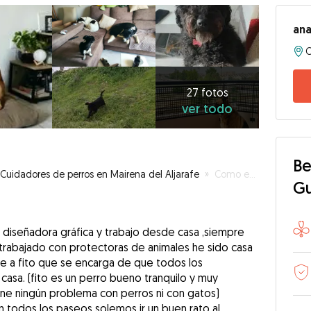
an
27
fotos
ver
27 fotos
ver todo
todo
Be
Cuidadores de perros en Mairena del Aljarafe
»
Como en casa
G
 diseñadora gráfica y trabajo desde casa ,siempre
 trabajado con protectoras de animales he sido casa
e a fito que se encarga de que todos los
asa. (fito es un perro bueno tranquilo y muy
iene ningún problema con perros ni con gatos)
en todos los paseos solemos ir un buen rato al