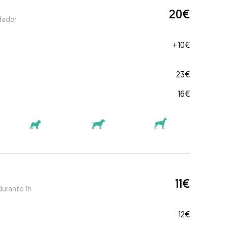
20€
dador
+
10€
23€
16€
11€
durante 1h
12€