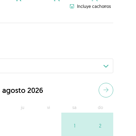
Incluye cachorros
agosto 2026
ju
vi
sa
do
1
2