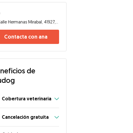
a
Calle Hermanas Mirabal, 41927, Mairena del Aljarafe
Contacta con ana
neficios de
udog
Cobertura veterinaria
Cancelación gratuita