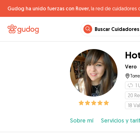
Gudog ha unido fuerzas con Rover,
la red de cuidadores 
Buscar Cuidadores
Hot
Vero
Torre
1
20
Re
18
Va
Sobre mí
Servicios y tari