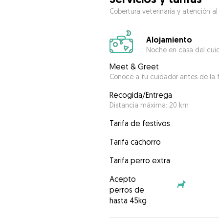
Cobertura veterinaria y atención al
Alojamiento
Noche en casa del cui
Meet & Greet
Conoce a tu cuidador antes de la f
Recogida/Entrega
Distancia máxima: 20 km
Tarifa de festivos
Tarifa cachorro
Tarifa perro extra
Acepto
perros de
hasta 45kg