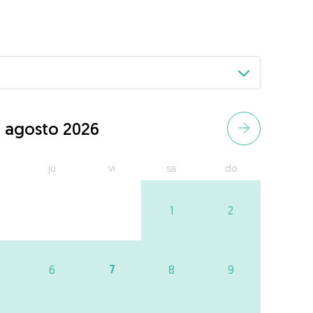
agosto 2026
ju
vi
sa
do
1
2
7
6
8
9