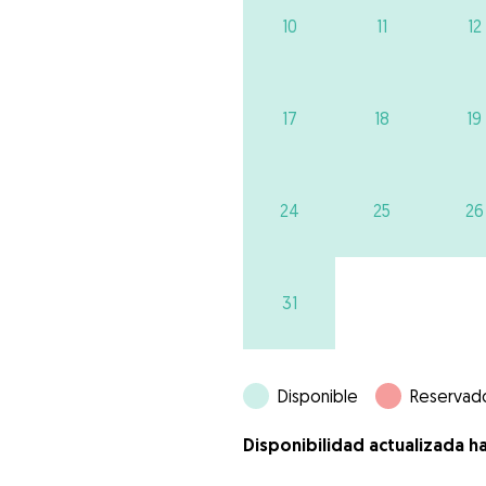
10
11
12
17
18
19
24
25
26
31
Disponible
Reservad
Disponibilidad actualizada h