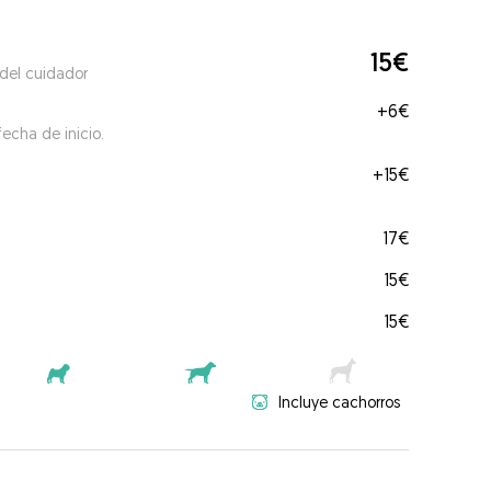
15€
 del cuidador
+
6€
echa de inicio.
+
15€
17€
15€
15€
Incluye cachorros