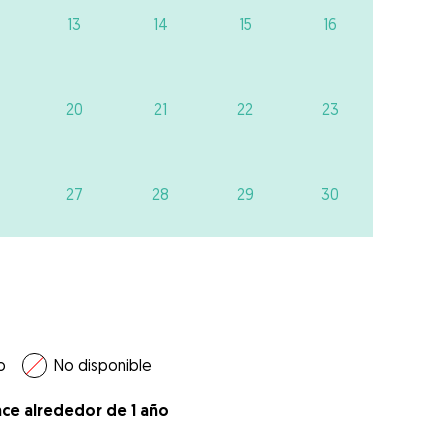
13
14
15
16
20
21
22
23
27
28
29
30
o
No disponible
ace alrededor de 1 año