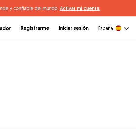
ande y confiable del mundo.
Activar mi cuenta.
Registrarme
Iniciar sesión
dador
España