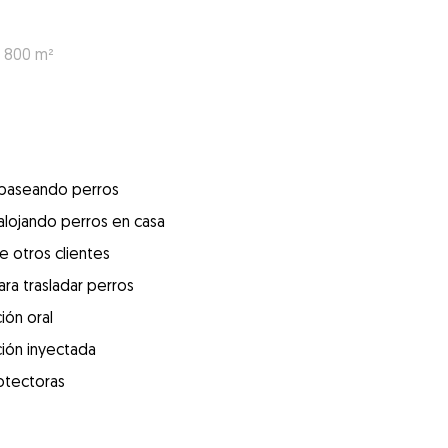
: 800 m²
 paseando perros
alojando perros en casa
e otros clientes
ra trasladar perros
ión oral
ión inyectada
otectoras