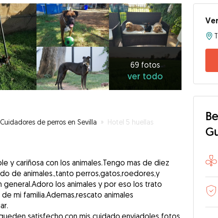
Ve
T
69
fotos
ver
69 fotos
ver todo
todo
Be
Cuidadores de perros en Sevilla
»
Hotel 5 huellas
G
e y cariñosa con los animales.Tengo mas de diez
ado de animales.,tanto perros,gatos,roedores,y
 general.Adoro los animales y por eso los trato
de mi familia.Ademas,rescato animales
ar.
queden satisfecho,con mis cuidado,enviadoles fotos