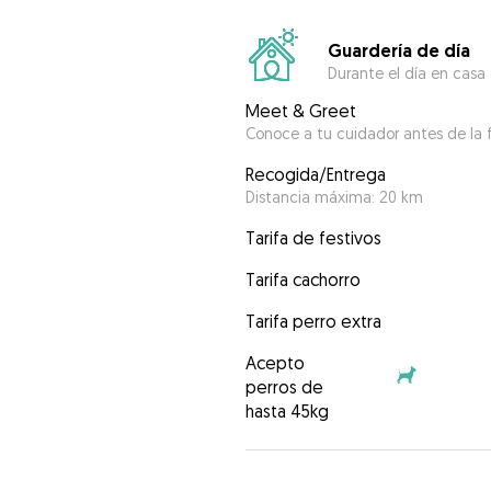
Guardería de día
Durante el día en casa
Meet & Greet
Conoce a tu cuidador antes de la f
Recogida/Entrega
Distancia máxima: 20 km
Tarifa de festivos
Tarifa cachorro
Tarifa perro extra
Acepto
perros de
hasta 45kg