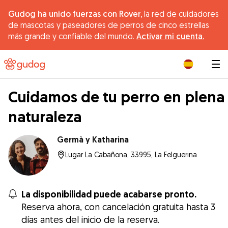
Gudog ha unido fuerzas con Rover,
la red de cuidadores
de mascotas y paseadores de perros de cinco estrellas
más grande y confiable del mundo.
Activar mi cuenta.
|
Cuidamos de tu perro en plena
naturaleza
Germà y Katharina
Lugar La Cabañona, 33995, La Felguerina
La disponibilidad puede acabarse pronto.
Reserva ahora, con cancelación gratuita hasta 3
días antes del inicio de la reserva.