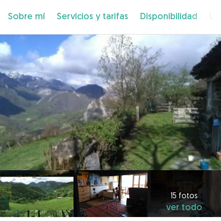
Sobre mí
Servicios y tarifas
Disponibilidad
Ub
15 fotos
ver todo