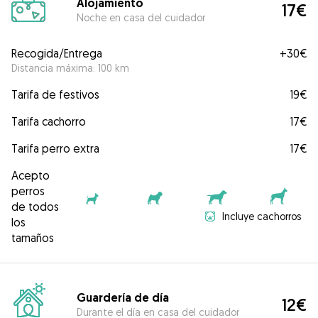
Alojamiento
17€
Noche en casa del cuidador
Recogida/Entrega
+
30€
Distancia máxima: 100 km
Tarifa de festivos
19€
Tarifa cachorro
17€
Tarifa perro extra
17€
Acepto
perros
de todos
Incluye cachorros
los
tamaños
Guardería de día
12€
Durante el día en casa del cuidador