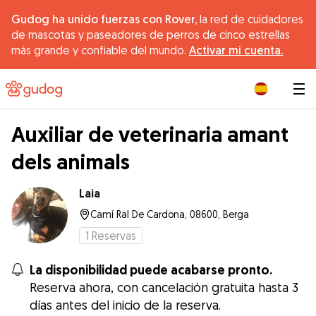
Gudog ha unido fuerzas con Rover,
la red de cuidadores
de mascotas y paseadores de perros de cinco estrellas
más grande y confiable del mundo.
Activar mi cuenta.
|
Auxiliar de veterinaria amant
dels animals
Laia
Camí Ral De Cardona, 08600, Berga
1
Reservas
La disponibilidad puede acabarse pronto.
Reserva ahora, con cancelación gratuita hasta 3
días antes del inicio de la reserva.