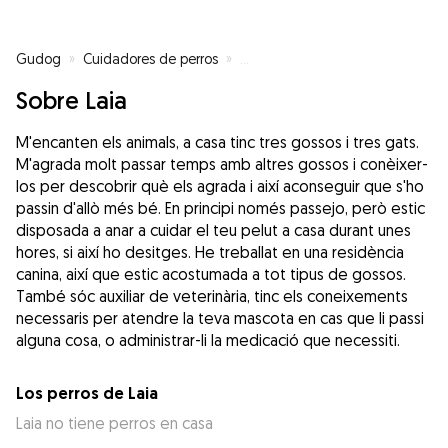
Gudog
»
Cuidadores de perros
»
Cuidadores de perros en Berga
Sobre Laia
M'encanten els animals, a casa tinc tres gossos i tres gats.
M'agrada molt passar temps amb altres gossos i conèixer-
los per descobrir què els agrada i així aconseguir que s'ho
passin d'allò més bé. En principi només passejo, però estic
disposada a anar a cuidar el teu pelut a casa durant unes
hores, si així ho desitges. He treballat en una residència
canina, així que estic acostumada a tot tipus de gossos.
També sóc auxiliar de veterinària, tinc els coneixements
necessaris per atendre la teva mascota en cas que li passi
alguna cosa, o administrar-li la medicació que necessiti.
Los perros de Laia
Laia no tiene perros en casa