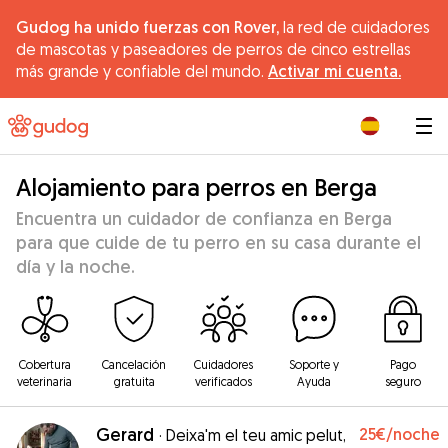
Gudog ha unido fuerzas con Rover,
la red de cuidadores
de mascotas y paseadores de perros de cinco estrellas
más grande y confiable del mundo.
Activar mi cuenta.
|
Alojamiento para perros en Berga
Encuentra un cuidador de confianza en Berga
para que cuide de tu perro en su casa durante el
día y la noche.
Cobertura
Cancelación
Cuidadores
Soporte y
Pago
veterinaria
gratuita
verificados
Ayuda
seguro
Gerard
25€
/noche
·
Deixa'm el teu amic pelut,