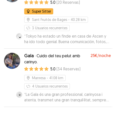
5.0
(
20
Reservas
)
Super Sitter
Sant Fruitós de Bages
- 40.28 km
3
Usuarios recurrentes
“
Tokyo ha estado un finde en casa de Ascen y
ha ido todo genial. Buena comunicación, fotos,
videos... a repetir!!!
”
Gala
25€
/noche
·
Cuido del teu pelut amb
carinyo.
5.0
(
34
Reservas
)
Manresa
- 41.08 km
4
Usuarios recurrentes
“
La Gala és una gran professional, carinyosa i
atenta, transmet una gran tranquil·litat, sempre
ha estat pendent de la nostra Crema. Una gran
cuidadora en un entorn perfecte. Molt