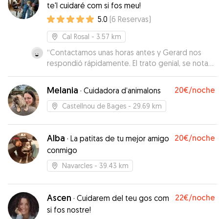
te'l cuidaré com si fos meu!
5.0
(
6
Reservas
)
Cal Rosal
- 3.57 km
“
Contactamos unas horas antes y Gerard nos
respondió rápidamente. El trato genial, se nota
que son amantes de los animales. Nos enviaron
fotos para ver q todo iba bien. Muy
Melania
20€
/noche
·
Cuidadora d’animalons
recomendable.
”
Castellnou de Bages
- 29.69 km
Alba
20€
/noche
·
La patitas de tu mejor amigo
conmigo
Navarcles
- 39.43 km
Ascen
22€
/noche
·
Cuidarem del teu gos com
si fos nostre!