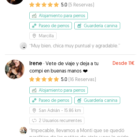
5.0
(
5
Reservas
)
Alojamiento para perros
Paseo de perros
Guardería canina
Marcilla
“
Muy bien, chica muy puntual y agradable.
”
Irene
Desde
11€
·
Vete de viaje y deja a tu
compi en buenas manos ❤️
5.0
(
16
Reservas
)
Alojamiento para perros
Paseo de perros
Guardería canina
San Adrián
- 15.86 km
2
Usuarios recurrentes
“
Impecable, llevamos a Monti que se quedó