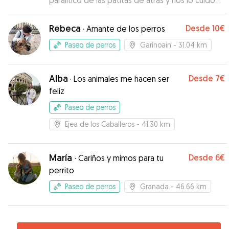
paralítico de las patitas de atrás y nos lo cuido
como si fuera suyo. Muchas gracias por todo
”
Rebeca
Desde
10€
·
Amante de los perros
Paseo de perros
Garínoain
- 31.04 km
Alba
Desde
7€
·
Los animales me hacen ser
feliz
Paseo de perros
Ejea de los Caballeros
- 41.30 km
María
Desde
6€
·
Cariños y mimos para tu
perrito
Paseo de perros
Granada
- 46.66 km