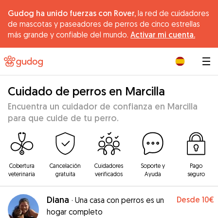
Gudog ha unido fuerzas con Rover,
la red de cuidadores
de mascotas y paseadores de perros de cinco estrellas
más grande y confiable del mundo.
Activar mi cuenta.
|
Cuidado de perros en Marcilla
Encuentra un cuidador de confianza en Marcilla
para que cuide de tu perro.
Cobertura
Cancelación
Cuidadores
Soporte y
Pago
veterinaria
gratuita
verificados
Ayuda
seguro
Diana
Desde
10€
·
Una casa con perros es un
hogar completo