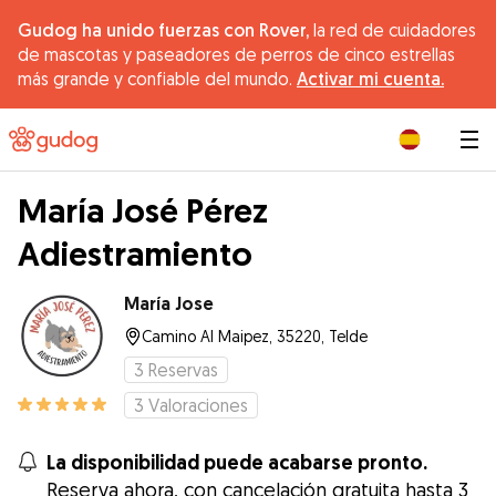
Gudog ha unido fuerzas con Rover,
la red de cuidadores
de mascotas y paseadores de perros de cinco estrellas
más grande y confiable del mundo.
Activar mi cuenta.
|
María José Pérez
Adiestramiento
María Jose
Camino Al Maipez, 35220, Telde
3
Reservas
3
Valoraciones
La disponibilidad puede acabarse pronto.
Reserva ahora, con cancelación gratuita hasta 3