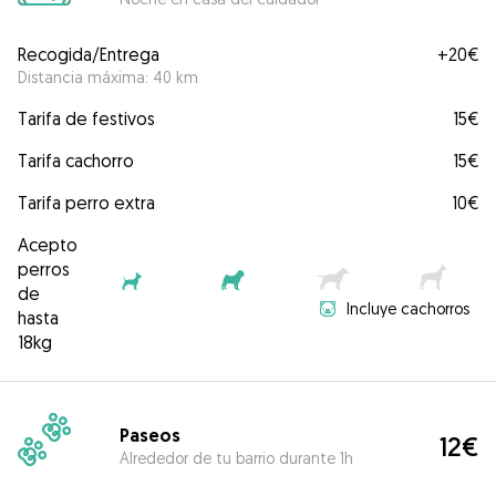
Recogida/Entrega
+
20€
Distancia máxima: 40 km
Tarifa de festivos
15€
Tarifa cachorro
15€
Tarifa perro extra
10€
Acepto
perros
de
Incluye cachorros
hasta
18kg
Paseos
12€
Alrededor de tu barrio durante 1h