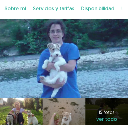
Sobre mí
Servicios y tarifas
Disponibilidad
Ub
15 fotos
ver todo