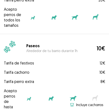
Tarifa perro extra
20€
Acepto
perros de
todos los
tamaños
Paseos
10€
Alrededor de tu barrio durante 1h
Tarifa de festivos
12€
Tarifa cachorro
10€
Tarifa perro extra
8€
Acepto
perros
de
Incluye cachorros
hasta