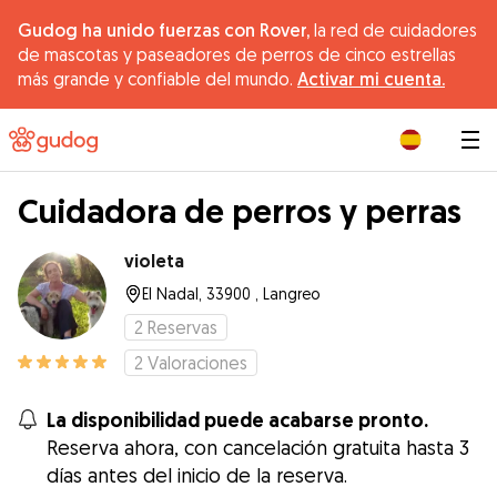
Gudog ha unido fuerzas con Rover,
la red de cuidadores
de mascotas y paseadores de perros de cinco estrellas
más grande y confiable del mundo.
Activar mi cuenta.
|
Cuidadora de perros y perras
violeta
El Nadal, 33900 , Langreo
2
Reservas
2
Valoraciones
La disponibilidad puede acabarse pronto.
Reserva ahora, con cancelación gratuita hasta 3
días antes del inicio de la reserva.