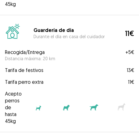
45kg
Guardería de día
11€
Durante el día en casa del cuidador
Recogida/Entrega
+
5€
Distancia máxima: 20 km
Tarifa de festivos
13€
Tarifa perro extra
11€
Acepto
perros
de
hasta
45kg