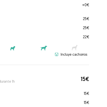
+
0€
25€
25€
22€
Incluye cachorros
15€
durante 1h
15€
15€