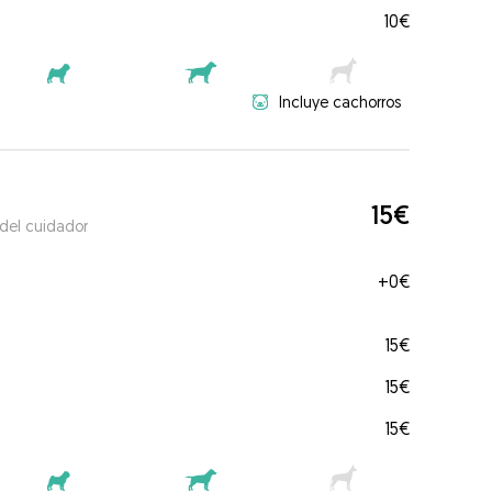
10€
Incluye cachorros
15€
 del cuidador
+
0€
15€
15€
15€