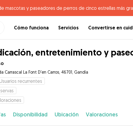
de mascotas y paseadores de perros de cinco estrellas más gr
Cómo funciona
Servicios
Convertirse en cui
icación, entretenimiento y pase
so
da Carrascal La Font D'en Carros, 46701, Gandía
Usuarios recurrentes
servas
loraciones
fas
Disponibilidad
Ubicación
Valoraciones