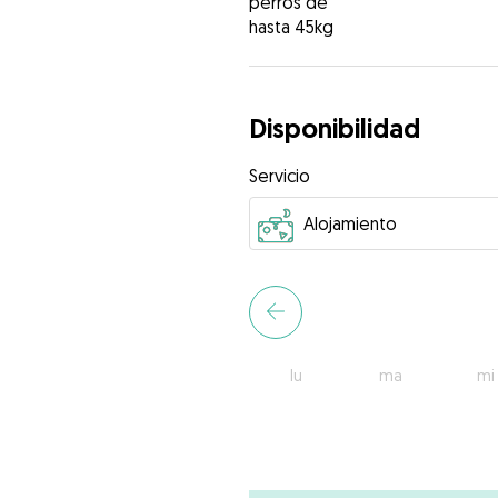
perros de
hasta 45kg
Disponibilidad
Servicio
lu
ma
mi