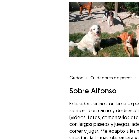
Gudog
»
Cuidadores de perros
»
Sobre Alfonso
Educador canino con larga expe
siempre con cariño y dedicaci
(vídeos, fotos, comentarios etc
con largos paseos y juegos, ad
correr y jugar. Me adapto a las
su estancia lo mas placentera y 