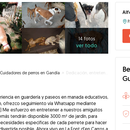
Al
14
fotos
ver
14 fotos
ver todo
todo
Be
Cuidadores de perros en Gandía
»
Dedicación, entretenimiento y paseos educativos.
G
riencia en guardería y paseos en manada educativos,
ón, ofrezco seguimiento vía Whatsapp medíante
.) Me esfuerzo en entretener a nuestros amiguitos
emás tendrán disponible 3000 m² de jardín, para
 necesidades especificas de cada perrete para hacer
divertida posible. Ahora vivo en La Font d'en Carros a