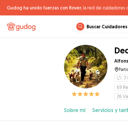
Gudog ha unido fuerzas con Rover,
la red de cuidadores 
Buscar Cuidadores
Ded
Alfon
Parti
7
69
Re
26
Va
Sobre mí
Servicios y tari