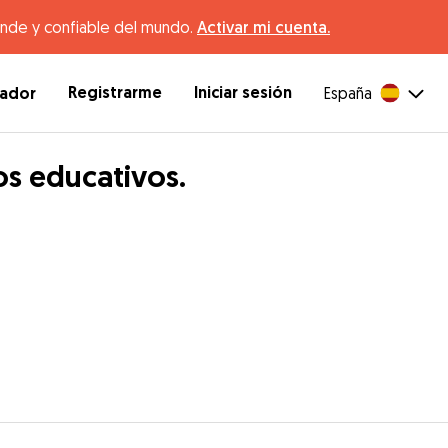
ande y confiable del mundo.
Activar mi cuenta.
Registrarme
Iniciar sesión
dador
España
os educativos.