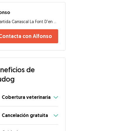
fonso
Partida Carrascal La Font D'en Carros, 46701, Gandía
Contacta con Alfonso
neficios de
udog
Cobertura veterinaria
Cancelación gratuita