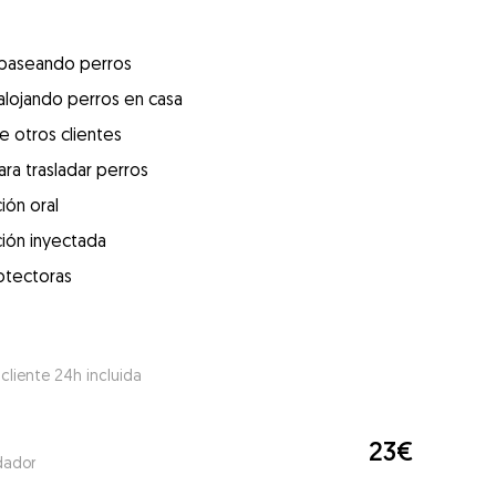
 paseando perros
alojando perros en casa
e otros clientes
ra trasladar perros
ión oral
ión inyectada
otectoras
 cliente 24h incluida
23€
dador