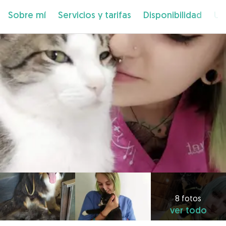
Sobre mí
Servicios y tarifas
Disponibilidad
Ub
8 fotos
ver todo