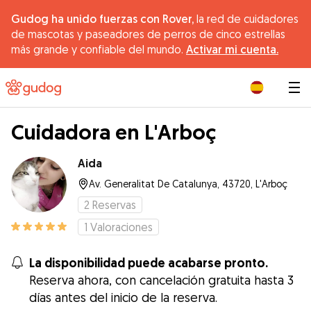
Gudog ha unido fuerzas con Rover,
la red de cuidadores
de mascotas y paseadores de perros de cinco estrellas
más grande y confiable del mundo.
Activar mi cuenta.
|
Cuidadora en L'Arboç
Aida
Av. Generalitat De Catalunya, 43720, L'Arboç
2
Reservas
1
Valoraciones
La disponibilidad puede acabarse pronto.
Reserva ahora, con cancelación gratuita hasta 3
días antes del inicio de la reserva.