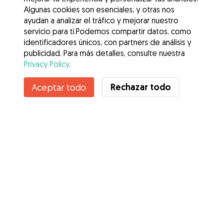
Algunas cookies son esenciales, y otras nos
ayudan a analizar el tráfico y mejorar nuestro
servicio para ti.Podemos compartir datos, como
identificadores únicos, con partners de análisis y
publicidad. Para más detalles, consulte nuestra
Privacy Policy
.
Contacta con Aida
Rechazar todo
Aceptar todo
¿Conoces los Beneficios de Gudog? Ver más
Servicios
Cómo funciona
Sobre Gudog
Opiniones
Cobertura Veterinaria