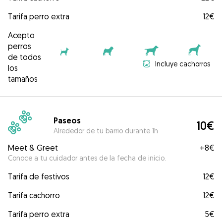
Tarifa perro extra
12€
Acepto
perros
de todos
Incluye cachorros
los
tamaños
Paseos
10€
Alrededor de tu barrio durante 1h
Meet & Greet
+
8€
Conoce a tu cuidador antes de la fecha de inicio.
Tarifa de festivos
12€
Tarifa cachorro
12€
Tarifa perro extra
5€