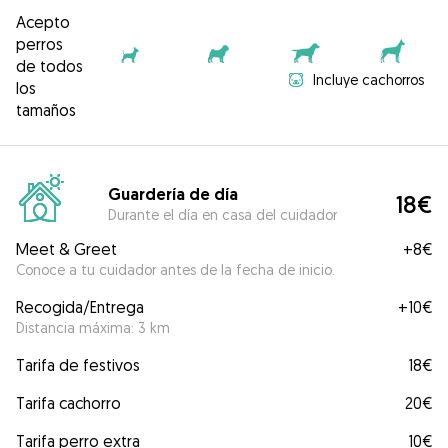
Acepto
perros
de todos
Incluye cachorros
los
tamaños
Guardería de día
18€
Durante el día en casa del cuidador
Meet & Greet
+
8€
Conoce a tu cuidador antes de la fecha de inicio.
Recogida/Entrega
+
10€
Distancia máxima: 3 km
Tarifa de festivos
18€
Tarifa cachorro
20€
Tarifa perro extra
10€