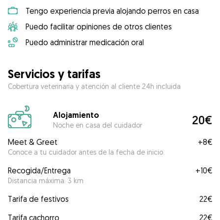
Tengo experiencia previa alojando perros en casa
Puedo facilitar opiniones de otros clientes
Puedo administrar medicación oral
Servicios y tarifas
Cobertura veterinaria y atención al cliente 24h incluida
Alojamiento
20€
Noche en casa del cuidador
Meet & Greet
+
8€
Conoce a tu cuidador antes de la fecha de inicio.
Recogida/Entrega
+
10€
Distancia máxima: 3 km
Tarifa de festivos
22€
Tarifa cachorro
22€