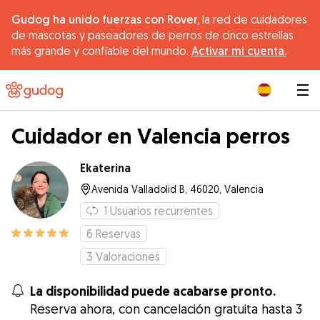
Gudog ha unido fuerzas con Rover,
la red de cuidadores
de mascotas y paseadores de perros de cinco estrellas
más grande y confiable del mundo.
Activar mi cuenta.
|
Cuidador en Valencia perros
Ekaterina
Avenida Valladolid B, 46020, Valencia
1
Usuarios recurrentes
6
Reservas
3
Valoraciones
La disponibilidad puede acabarse pronto.
Reserva ahora, con cancelación gratuita hasta 3