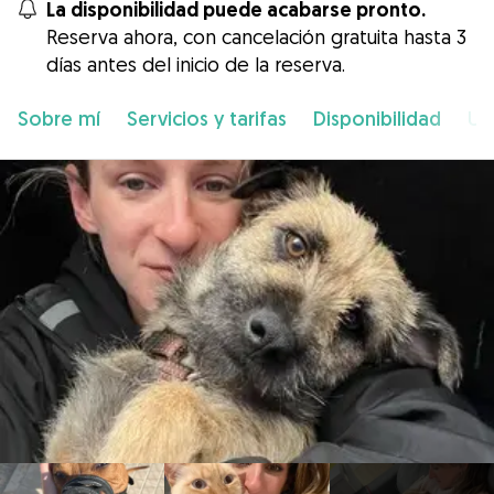
La disponibilidad puede acabarse pronto.
Reserva ahora, con cancelación gratuita hasta 3
días antes del inicio de la reserva.
Sobre mí
Servicios y tarifas
Disponibilidad
Ub