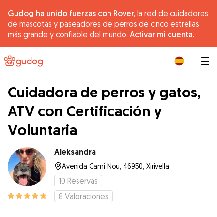
Gudog ha unido fuerzas con Rover,
la red de cuidadores
de mascotas y paseadores de perros de cinco estrellas
más grande y confiable del mundo.
Activar mi cuenta.
|
Cuidadora de perros y gatos,
ATV con Certificación y
Voluntaria
Aleksandra
Avenida Cami Nou, 46950, Xirivella
10
Reservas
8
Valoraciones