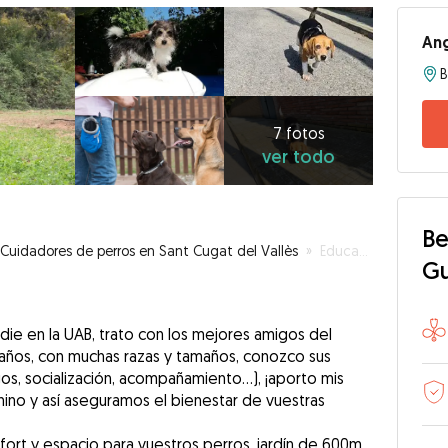
An
7
fotos
ver
7 fotos
ver todo
todo
Be
Cuidadores de perros en Sant Cugat del Vallès
»
Educador Canino y una casa con encanto!
G
die en la UAB, trato con los mejores amigos del
ños, con muchas razas y tamaños, conozco sus
, socialización, acompañamiento...), ¡aporto mis
no y así aseguramos el bienestar de vuestras
ort y espacio para vuestros perros, jardín de 600m