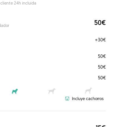
 cliente 24h incluida
50€
dador
+
30€
50€
50€
50€
Incluye cachorros