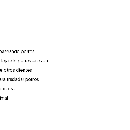
 paseando perros
alojando perros en casa
e otros clientes
ra trasladar perros
ión oral
imal