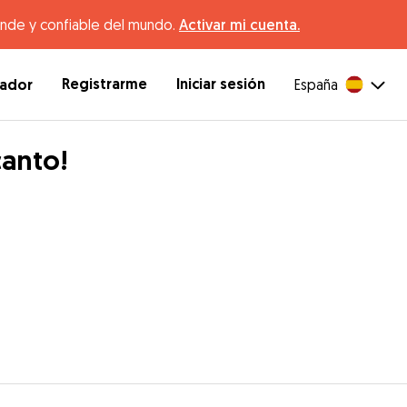
ande y confiable del mundo.
Activar mi cuenta.
Registrarme
Iniciar sesión
dador
España
canto!