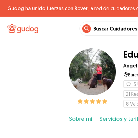
Gudog ha unido fuerzas con Rover,
la red de cuidadores 
Buscar Cuidadores
Edu
Angel
Barc
3
21
Re
8
Val
Sobre mí
Servicios y tari