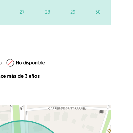
27
28
29
30
o
No disponible
ace más de 3 años