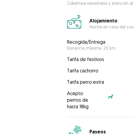
Cobertura veterinaria y atención al
Alojamiento
Noche en casa del cui
Recogida/Entrega
Distancia máxima: 20 km
Tarifa de festivos
Tarifa cachorro
Tarifa perro extra
Acepto
perros de
hasta 18kg
Paseos