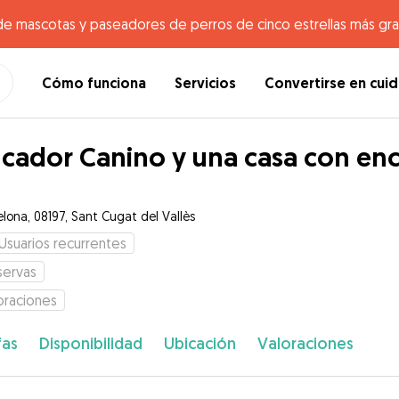
de mascotas y paseadores de perros de cinco estrellas más gr
Cómo funciona
Servicios
Convertirse en cui
cador Canino y una casa con en
elona, 08197, Sant Cugat del Vallès
Usuarios recurrentes
servas
oraciones
fas
Disponibilidad
Ubicación
Valoraciones