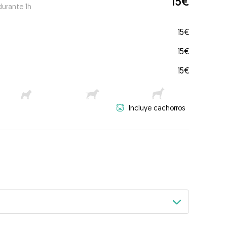
15€
durante 1h
15€
15€
15€
Incluye cachorros