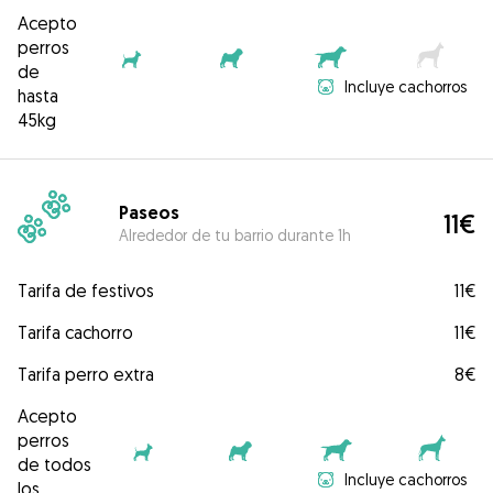
Acepto
perros
de
Incluye cachorros
hasta
45kg
Paseos
11€
Alrededor de tu barrio durante 1h
Tarifa de festivos
11€
Tarifa cachorro
11€
Tarifa perro extra
8€
Acepto
perros
de todos
Incluye cachorros
los