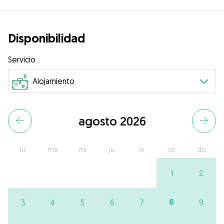
Disponibilidad
Servicio
agosto 2026
lu
ma
mi
ju
vi
sa
do
1
2
8
3
4
5
6
7
9