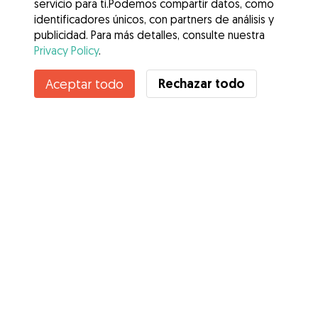
servicio para ti.Podemos compartir datos, como
identificadores únicos, con partners de análisis y
publicidad. Para más detalles, consulte nuestra
Privacy Policy
.
Contacta con Amanda
Rechazar todo
Aceptar todo
¿Conoces los Beneficios de Gudog? Ver más
Servicios
Cómo funciona
Sobre Gudog
Opiniones
Cobertura Veterinaria
Consejos para dueños de perros