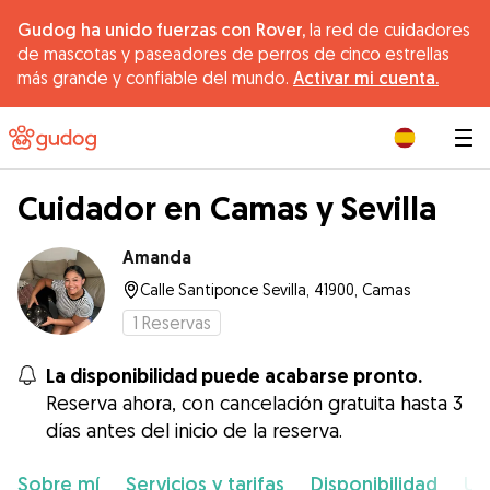
Gudog ha unido fuerzas con Rover,
la red de cuidadores
de mascotas y paseadores de perros de cinco estrellas
más grande y confiable del mundo.
Activar mi cuenta.
|
Cuidador en Camas y Sevilla
Amanda
Calle Santiponce Sevilla, 41900, Camas
1
Reservas
La disponibilidad puede acabarse pronto.
Reserva ahora, con cancelación gratuita hasta 3
días antes del inicio de la reserva.
Sobre mí
Servicios y tarifas
Disponibilidad
Ub