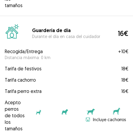
tamaños
Guardería de día
16€
Durante el día en casa del cuidador
Recogida/Entrega
+
10€
Distancia máxima: 0 km
Tarifa de festivos
18€
Tarifa cachorro
18€
Tarifa perro extra
16€
Acepto
perros
de todos
Incluye cachorros
los
tamaños