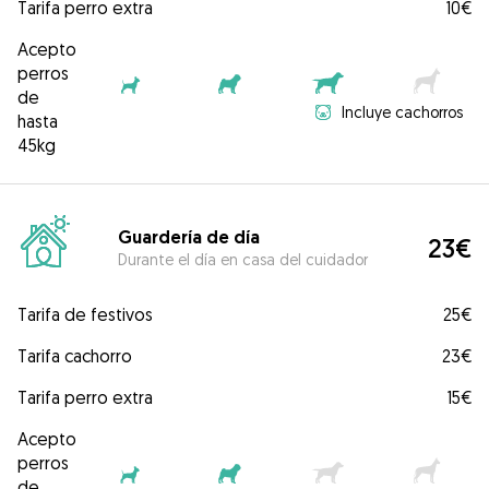
Tarifa perro extra
10€
Acepto
perros
de
Incluye cachorros
hasta
45kg
Guardería de día
23€
Durante el día en casa del cuidador
Tarifa de festivos
25€
Tarifa cachorro
23€
Tarifa perro extra
15€
Acepto
perros
de