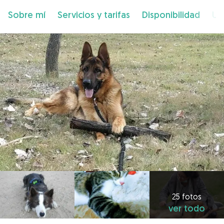
Sobre mí
Servicios y tarifas
Disponibilidad
Ub
25 fotos
ver todo