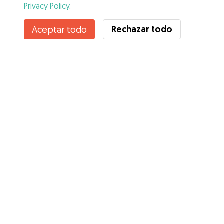
Privacy Policy
.
Contacta con Lezly
Rechazar todo
Aceptar todo
¿Conoces los Beneficios de Gudog? Ver más
Servicios
Cómo funciona
Sobre Gudog
Opiniones
Cobertura Veterinaria
Consejos para dueños de perros
Consejos para cuidadores
Hazte cuidador