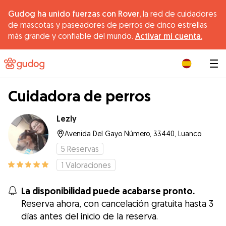
Gudog ha unido fuerzas con Rover,
la red de cuidadores
de mascotas y paseadores de perros de cinco estrellas
más grande y confiable del mundo.
Activar mi cuenta.
|
Cuidadora de perros
Lezly
Avenida Del Gayo Número, 33440, Luanco
5
Reservas
1
Valoraciones
La disponibilidad puede acabarse pronto.
Reserva ahora, con cancelación gratuita hasta 3
días antes del inicio de la reserva.