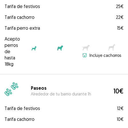
Tarifa de festivos
25€
Tarifa cachorro
22€
Tarifa perro extra
15€
Acepto
perros
de
Incluye cachorros
hasta
18kg
Paseos
10€
Alrededor de tu barrio durante 1h
Tarifa de festivos
12€
Tarifa cachorro
10€