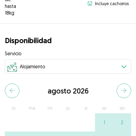
Incluye cachorros
hasta
18kg
Disponibilidad
Servicio
agosto 2026
lu
ma
mi
ju
vi
sa
do
1
2