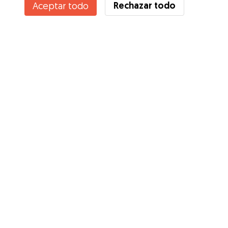
Rechazar todo
Aceptar todo
¿Conoces los Beneficios de Gudog? Ver más
Servicios
Cómo funciona
Sobre Gudog
Opiniones
Cobertura Veterinaria
Consejos para dueños de perros
Consejos para cuidadores
Hazte cuidador
Blog