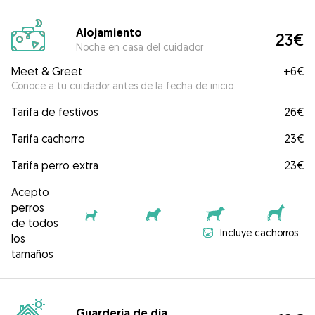
Alojamiento
23€
Noche en casa del cuidador
Meet & Greet
+
6€
Conoce a tu cuidador antes de la fecha de inicio.
Tarifa de festivos
26€
Tarifa cachorro
23€
Tarifa perro extra
23€
Acepto
perros
de todos
Incluye cachorros
los
tamaños
Guardería de día