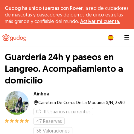
Gudog ha unido fuerzas con Rover,
la red de cuidadores
de mascotas y paseadores de perros de cinco estrellas
más grande y confiable del mundo.
Activar mi cuenta.
|
Guardería 24h y paseos en
Langreo. Acompañamiento a
domicilio
Ainhoa
Carretera De Corros De La Moquina S/N, 33900, Langreo
11
Usuarios recurrentes
47
Reservas
38
Valoraciones