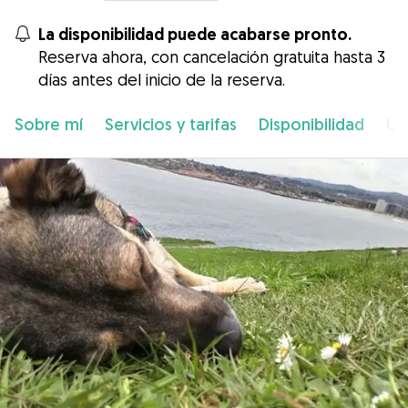
La disponibilidad puede acabarse pronto.
Reserva ahora, con cancelación gratuita hasta 3
días antes del inicio de la reserva.
Sobre mí
Servicios y tarifas
Disponibilidad
Ub