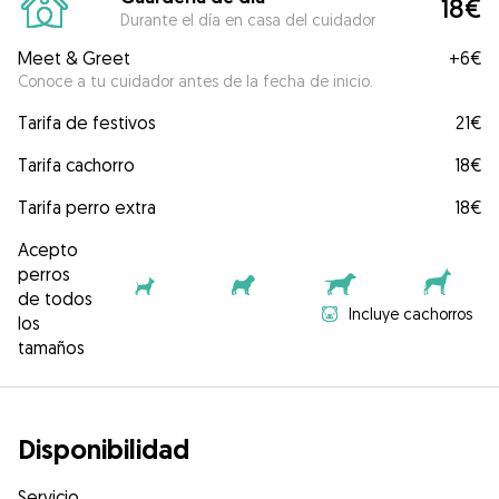
18€
Durante el día en casa del cuidador
Meet & Greet
+
6€
Conoce a tu cuidador antes de la fecha de inicio.
Tarifa de festivos
21€
Tarifa cachorro
18€
Tarifa perro extra
18€
Acepto
perros
de todos
Incluye cachorros
los
tamaños
Disponibilidad
Servicio