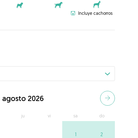
Incluye cachorros
agosto 2026
ju
vi
sa
do
1
2