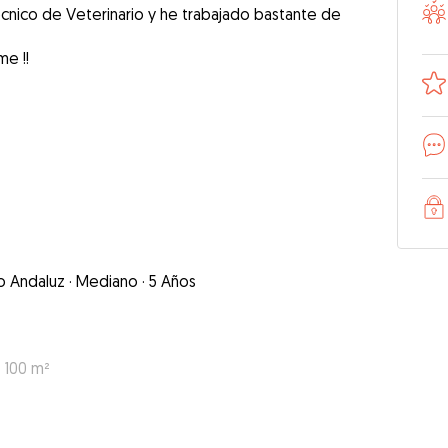
Técnico de Veterinario y he trabajado bastante de
me !!
o Andaluz
·
Mediano
·
5 Años
: 100 m²