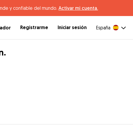
ande y confiable del mundo.
Activar mi cuenta.
Registrarme
Iniciar sesión
dador
España
n.