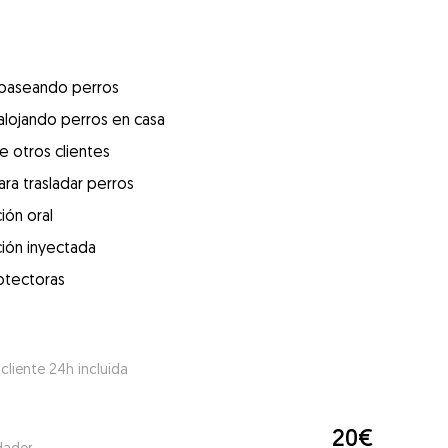
 paseando perros
alojando perros en casa
e otros clientes
ra trasladar perros
ión oral
ión inyectada
otectoras
 cliente 24h incluida
20€
dador