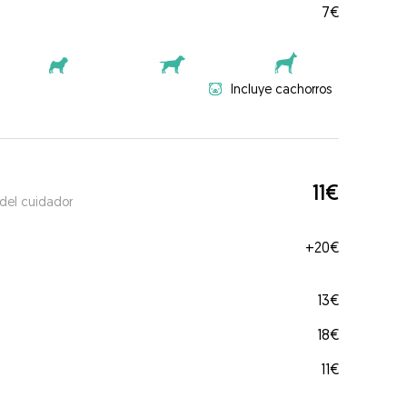
7€
Incluye cachorros
11€
 del cuidador
+
20€
13€
18€
11€