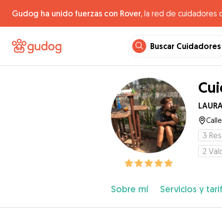
Gudog ha unido fuerzas con Rover,
la red de cuidadores 
Buscar Cuidadores
Cui
LAUR
Calle
3
Res
2
Val
Sobre mí
Servicios y tari