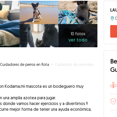
LA
C
10
fotos
ver
10 fotos
ver todo
todo
Be
Cuidadores de perros en Rota
»
Cuidadora de animales con titulación.
G
 con Kodama,mi mascota es un bodeguero muy
n una amplia azotea para jugar.
es donde vamos hacer ejercicios y a divertirnos !!
curre mejor forma de tener una ayuda económica,