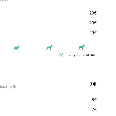
20€
20€
20€
Incluye cachorros
7€
durante 1h
8€
7€