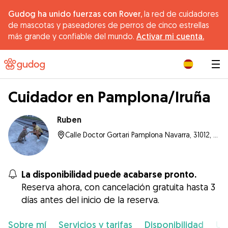
Gudog ha unido fuerzas con Rover,
la red de cuidadores
de mascotas y paseadores de perros de cinco estrellas
más grande y confiable del mundo.
Activar mi cuenta.
|
Cuidador en Pamplona/Iruña
Ruben
Calle Doctor Gortari Pamplona Navarra, 31012, Pamplona/Iruña
La disponibilidad puede acabarse pronto.
Reserva ahora, con cancelación gratuita hasta 3
días antes del inicio de la reserva.
Sobre mí
Servicios y tarifas
Disponibilidad
Ub