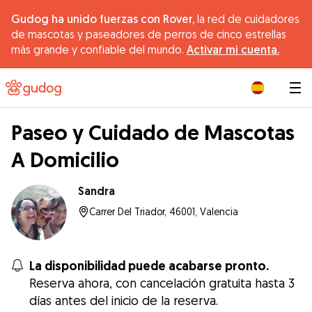
Gudog ha unido fuerzas con Rover,
la red de cuidadores
de mascotas y paseadores de perros de cinco estrellas
más grande y confiable del mundo.
Activar mi cuenta.
|
Paseo y Cuidado de Mascotas
A Domicilio
Sandra
Carrer Del Triador, 46001, Valencia
La disponibilidad puede acabarse pronto.
Reserva ahora, con cancelación gratuita hasta 3
días antes del inicio de la reserva.