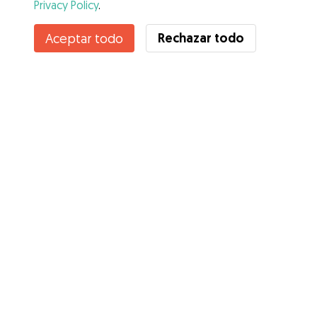
Privacy Policy
.
Contacta con Sandra
Rechazar todo
Aceptar todo
¿Conoces los Beneficios de Gudog? Ver más
Servicios
Cómo funciona
Sobre Gudog
Opiniones
Cobertura Veterinaria
Consejos para dueños de perros
Consejos para cuidadores
Hazte cuidador