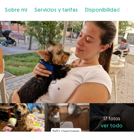
Sobre mí
Servicios y tarifas
Disponibilidad
Ub
17 fotos
ver todo