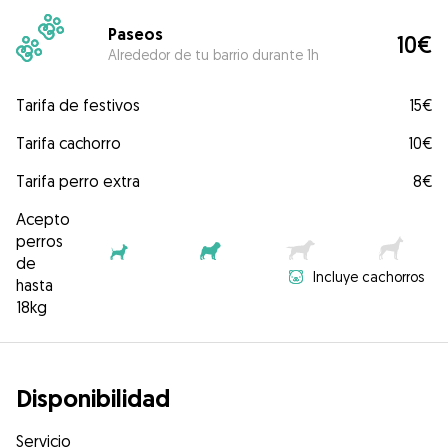
Paseos
10€
Alrededor de tu barrio durante 1h
Tarifa de festivos
15€
Tarifa cachorro
10€
Tarifa perro extra
8€
Acepto
perros
de
Incluye cachorros
hasta
18kg
Disponibilidad
Servicio