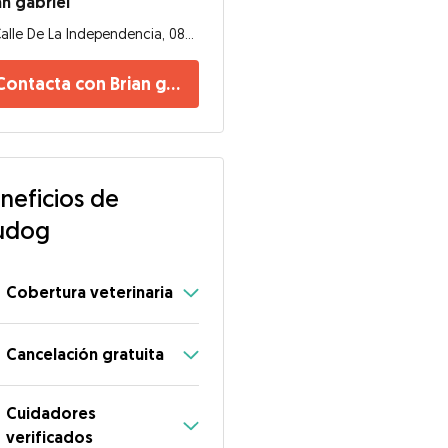
an gabriel
Calle De La Independencia, 08902, Hospitalet de Llobregat
Contacta con Brian gabriel
neficios de
udog
Cobertura veterinaria
Cancelación gratuita
Cuidadores
verificados