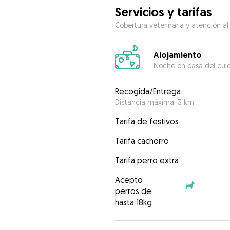
Servicios y tarifas
Cobertura veterinaria y atención al
Alojamiento
Noche en casa del cui
Recogida/Entrega
Distancia máxima: 3 km
Tarifa de festivos
Tarifa cachorro
Tarifa perro extra
Acepto
perros de
hasta 18kg