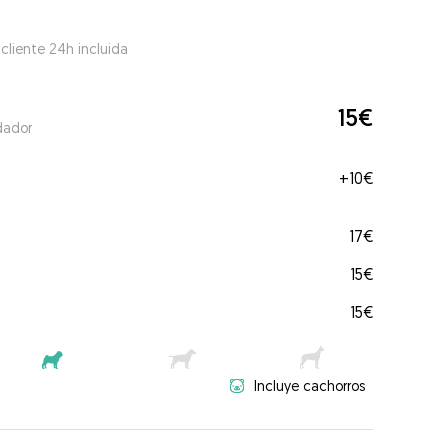
 cliente 24h incluida
15€
dador
+
10€
17€
15€
15€
Incluye cachorros