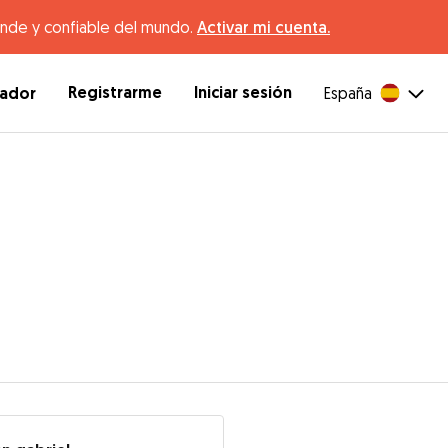
ande y confiable del mundo.
Activar mi cuenta.
Registrarme
Iniciar sesión
dador
España