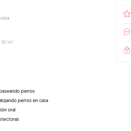
 casa
: 90 m²
 paseando perros
alojando perros en casa
ión oral
otectoras