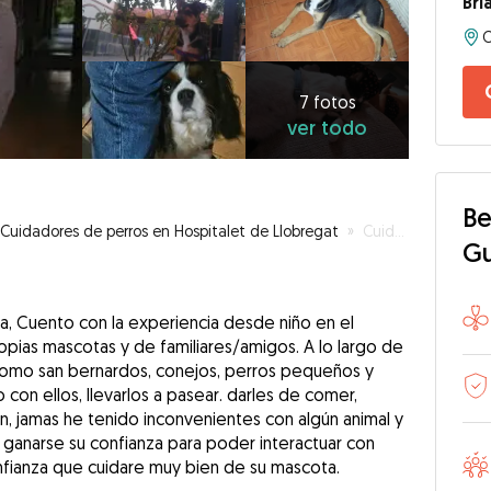
Bri
7
fotos
ver
7 fotos
ver todo
todo
Be
Cuidadores de perros en Hospitalet de Llobregat
»
Cuidador en Hospitalet De llobregat
G
a, Cuento con la experiencia desde niño en el
pias mascotas y de familiares/amigos. A lo largo de
como san bernardos, conejos, perros pequeños y
con ellos, llevarlos a pasear. darles de comer,
an, jamas he tenido inconvenientes con algún animal y
ganarse su confianza para poder interactuar con
nfianza que cuidare muy bien de su mascota.