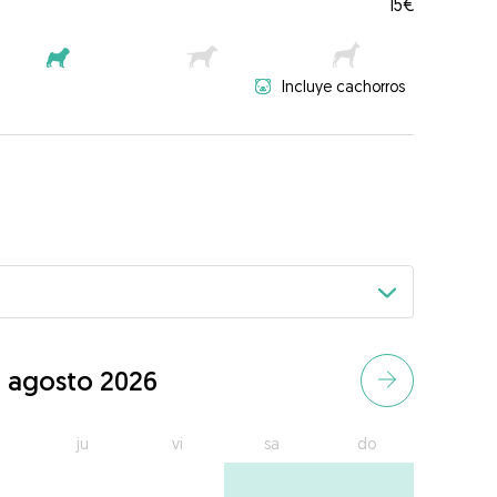
15€
Incluye cachorros
agosto 2026
ju
vi
sa
do