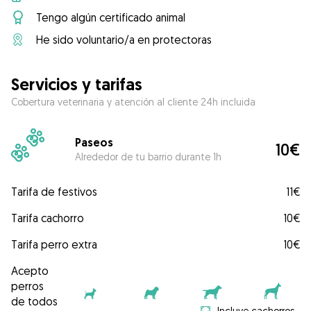
Tengo algún certificado animal
He sido voluntario/a en protectoras
Servicios y tarifas
Cobertura veterinaria y atención al cliente 24h incluida
Paseos
10€
Alrededor de tu barrio durante 1h
Tarifa de festivos
11€
Tarifa cachorro
10€
Tarifa perro extra
10€
Acepto
perros
de todos
Incluye cachorros