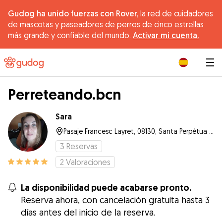
Gudog ha unido fuerzas con Rover,
la red de cuidadores
de mascotas y paseadores de perros de cinco estrellas
más grande y confiable del mundo.
Activar mi cuenta.
|
Perreteando.bcn
Sara
Pasaje Francesc Layret, 08130, Santa Perpètua de Mogoda
3
Reservas
2
Valoraciones
La disponibilidad puede acabarse pronto.
Reserva ahora, con cancelación gratuita hasta 3
días antes del inicio de la reserva.